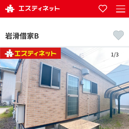
岩滑借家B
1
/
3