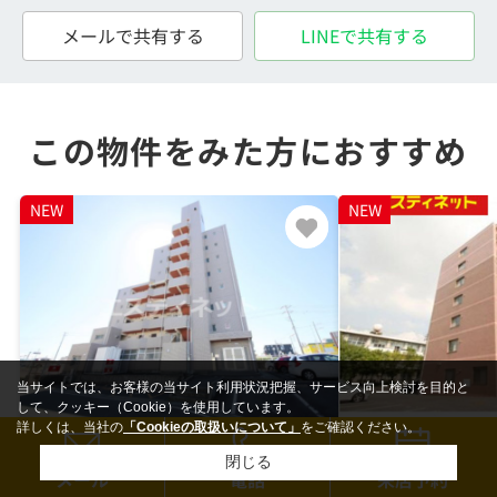
メールで共有する
LINEで共有する
この物件をみた方におすすめ
NEW
NEW
当サイトでは、お客様の当サイト利用状況把握、サービス向上検討を目的と
して、クッキー（Cookie）を使用しています。
詳しくは、当社の
「Cookieの取扱いについて」
をご確認ください。
半田市有楽町２丁目
半田市雁宿町３丁
閉じる
1K (25.00㎡)
3LDK (70.56㎡)
メール
電話
来店予約
3.8
7
万円
万円