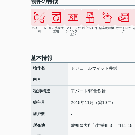
物件の特徴
バストイレ
室内洗濯機
TVモニタ付
独立洗面台
浴室乾燥機
オートロッ
別
置場
きインター
ク
ホン
基本情報
物件名
セジュールウィット共栄
向き
-
種別/構造
アパート/軽量鉄骨
築年月
2015年11月（築10年）
総戸数
-
所在地
愛知県
大府市
共栄町
３丁目11-15