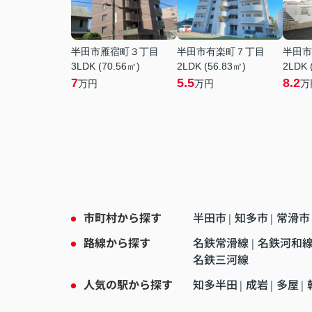
半田市雁宿町３丁目
半田市有楽町７丁目
半田市
3LDK (70.56㎡)
2LDK (56.83㎡)
2LDK 
7
5.5
8.2
万円
万円
万
市町村から探す
半田市
知多市
常滑市
|
|
路線から探す
名鉄常滑線
名鉄河和
|
名鉄三河線
人気の駅から探す
知多半田
成岩
多屋
|
|
|