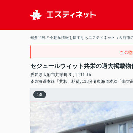
知多半島の不動産情報を探すならエスティネット
大府市
この物
セジュールウィット共栄の過去掲載物
愛知県
大府市
共栄町
３丁目11-15
東海道本線「共和」駅徒歩13分
東海道本線「南大高
1
/
5