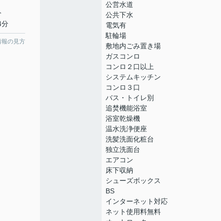
公営水道
分
公共下水
4分
電気有
駐輪場
情報の見方
敷地内ごみ置き場
ガスコンロ
コンロ２口以上
システムキッチン
コンロ３口
バス・トイレ別
追焚機能浴室
浴室乾燥機
温水洗浄便座
洗髪洗面化粧台
独立洗面台
エアコン
床下収納
シューズボックス
BS
インターネット対応
ネット使用料無料