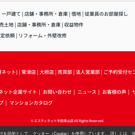
・一戸建て
店舗・事務所・倉庫
借地
従業員のお部屋探し
売土地
店舗・事務所・倉庫
収益物件
査定依頼
リフォーム・外壁改修
屋ネット)
常滑店
大府店
売買部
法人営業部
ご予約受付セ
ネット企業サイト
お問い合わせ
ニュース
お客様の声
プ
マンションカタログ
© エスティネット半田青山店 All Rights Reserved.
を目的として、クッキー（Cookie）を使用しています。
詳しくは、