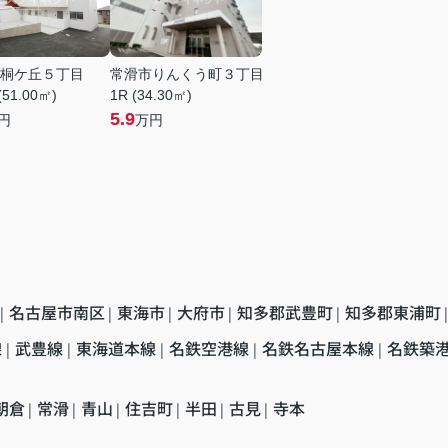
桐ケ丘５丁目
常滑市りんくう町３丁目
(51.00㎡)
1R (34.30㎡)
5.9
円
万円
名古屋市南区
東海市
大府市
知多郡武豊町
知多郡東浦町
|
|
|
|
|
|
線
武豊線
東海道本線
名鉄空港線
名鉄名古屋本線
名鉄築
|
|
|
|
|
朝倉
常滑
青山
住吉町
半田
古見
寺本
|
|
|
|
|
|