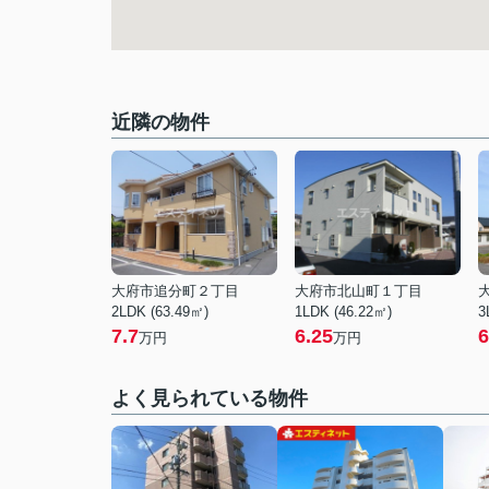
近隣の物件
大府市追分町２丁目
大府市北山町１丁目
2LDK (63.49㎡)
1LDK (46.22㎡)
3
7.7
6.25
6
万円
万円
よく見られている物件