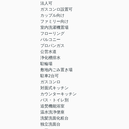
法人可
ガスコンロ設置可
カップル向け
ファミリー向け
室内洗濯機置場
フローリング
バルコニー
プロパンガス
公営水道
浄化槽排水
駐輪場
敷地内ごみ置き場
駐車2台可
ガスコンロ
対面式キッチン
カウンターキッチン
バス・トイレ別
追焚機能浴室
温水洗浄便座
洗髪洗面化粧台
独立洗面台