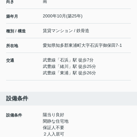
南
向き
2000年10月(築25年)
築年月
賃貸マンション / 鉄骨造
種別 / 構造
愛知県
知多郡東浦町
大字石浜
字御保田7-1
所在地
武豊線
「
石浜
」駅 徒歩7分
交通
武豊線
「
緒川
」駅 徒歩25分
武豊線
「
東浦
」駅 徒歩26分
設備条件
陽当り良好
設備条件
閑静な住宅地
保証人不要
２人入居可