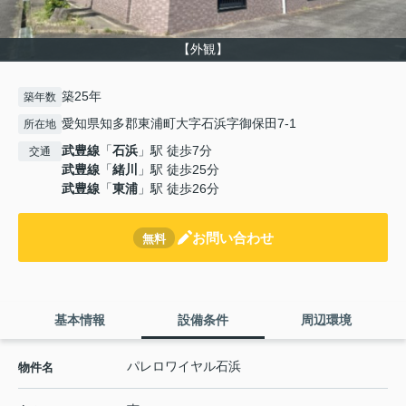
【外観】
築25年
築年数
愛知県知多郡東浦町大字石浜字御保田7-1
所在地
武豊線
「
石浜
」駅 徒歩7分
交通
武豊線
「
緒川
」駅 徒歩25分
武豊線
「
東浦
」駅 徒歩26分
お問い合わせ
無料
基本情報
設備条件
周辺環境
パレロワイヤル石浜
物件名