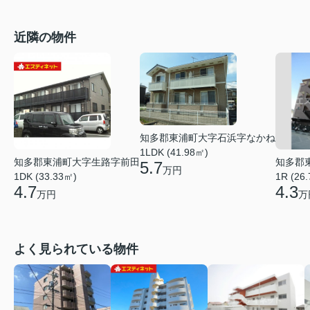
近隣の物件
知多郡東浦町大字石浜字なかね
1LDK (41.98㎡)
知多郡東浦町大字生路字前田
知多郡
5.7
万円
1DK (33.33㎡)
1R (26
4.7
4.3
万円
万
よく見られている物件