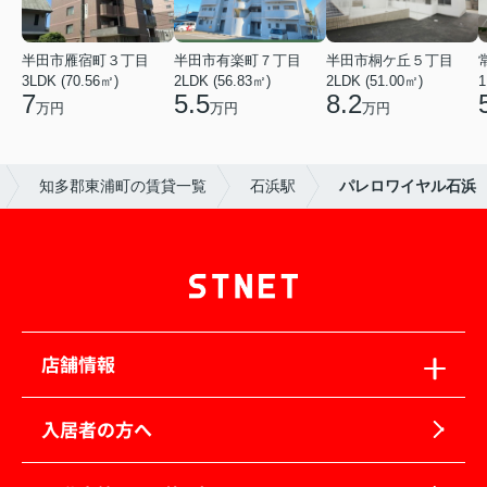
半田市雁宿町３丁目
半田市有楽町７丁目
半田市桐ケ丘５丁目
3LDK (70.56㎡)
2LDK (56.83㎡)
2LDK (51.00㎡)
1
7
5.5
8.2
万円
万円
万円
知多郡東浦町の賃貸一覧
石浜駅
パレロワイヤル石浜
店舗情報
入居者の方へ