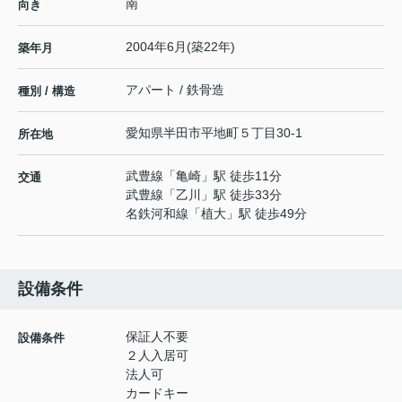
南
向き
2004年6月(築22年)
築年月
アパート / 鉄骨造
種別 / 構造
愛知県
半田市
平地町
５丁目30-1
所在地
武豊線
「
亀崎
」駅 徒歩11分
交通
武豊線
「
乙川
」駅 徒歩33分
名鉄河和線
「
植大
」駅 徒歩49分
設備条件
保証人不要
設備条件
２人入居可
法人可
カードキー