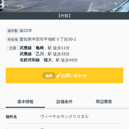
【外観】
築22年
築年数
愛知県半田市平地町５丁目30-1
所在地
武豊線
「
亀崎
」駅 徒歩11分
交通
武豊線
「
乙川
」駅 徒歩33分
名鉄河和線
「
植大
」駅 徒歩49分
お問い合わせ
無料
基本情報
設備条件
周辺環境
ヴィーナルサンクリスタル
物件名