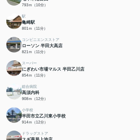
793ｍ（10分）
駅
亀崎駅
801ｍ（11分）
コンビニエンスストア
ローソン 半田大高店
821ｍ（11分）
スーパー
にぎわい市場マルス 半田乙川店
854ｍ（11分）
総合病院
高須内科
908ｍ（12分）
小学校
半田市立乙川東小学校
914ｍ（12分）
ドラッグストア
スギ薬局上池店