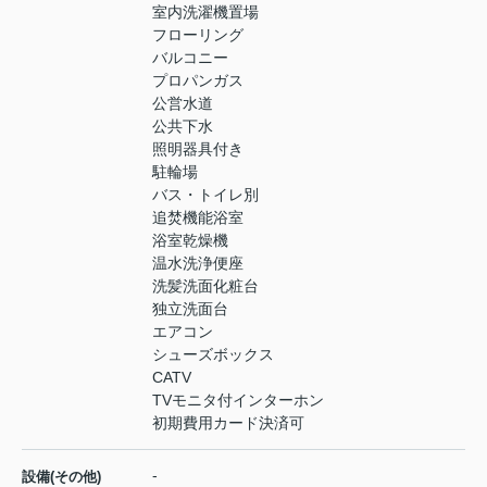
室内洗濯機置場
フローリング
バルコニー
プロパンガス
公営水道
公共下水
照明器具付き
駐輪場
バス・トイレ別
追焚機能浴室
浴室乾燥機
温水洗浄便座
洗髪洗面化粧台
独立洗面台
エアコン
シューズボックス
CATV
TVモニタ付インターホン
初期費用カード決済可
-
設備(その他)