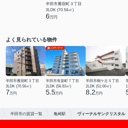
半田市雁宿町３丁目
3LDK (70.56㎡)
6
万円
よく見られている物件
半田市雁宿町３丁目
半田市有楽町７丁目
半田市桐ケ丘５丁目
3LDK (70.56㎡)
2LDK (56.83㎡)
2LDK (51.00㎡)
1
7
5.5
8.2
万円
万円
万円
半田市の賃貸一覧
亀崎駅
ヴィーナルサンクリスタル