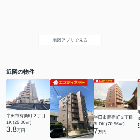
地図アプリで見る
近隣の物件
半田市有楽町２丁目
半田市雁宿町３丁目
3
1K (25.00㎡)
3LDK (70.56㎡)
3.8
7
万円
万円