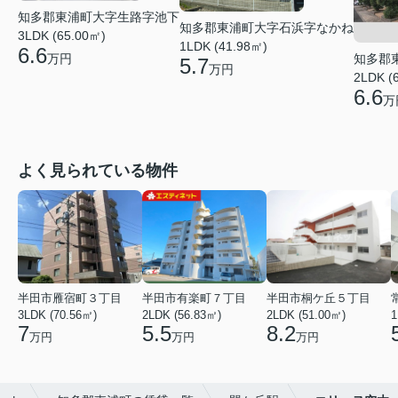
知多郡東浦町大字生路字池下
知多郡東浦町大字石浜字なかね
3LDK (65.00㎡)
1LDK (41.98㎡)
6.6
知多郡
万円
5.7
万円
2LDK (
6.6
万
よく見られている物件
半田市雁宿町３丁目
半田市有楽町７丁目
半田市桐ケ丘５丁目
3LDK (70.56㎡)
2LDK (56.83㎡)
2LDK (51.00㎡)
1
7
5.5
8.2
万円
万円
万円