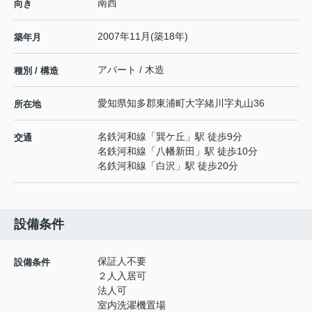
南西
向き
2007年11月(築18年)
築年月
アパート / 木造
種別 / 構造
愛知県
知多郡東浦町
大字緒川
字丸山36
所在地
名鉄河和線
「
巽ケ丘
」駅 徒歩9分
交通
名鉄河和線
「
八幡新田
」駅 徒歩10分
名鉄河和線
「
白沢
」駅 徒歩20分
設備条件
保証人不要
設備条件
２人入居可
法人可
室内洗濯機置場