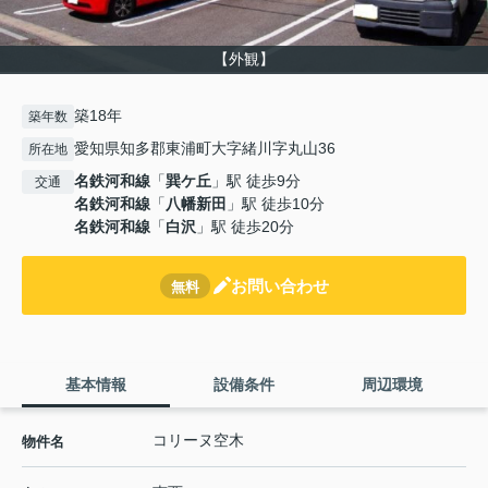
【外観】
築18年
築年数
愛知県知多郡東浦町大字緒川字丸山36
所在地
名鉄河和線
「
巽ケ丘
」駅 徒歩9分
交通
名鉄河和線
「
八幡新田
」駅 徒歩10分
名鉄河和線
「
白沢
」駅 徒歩20分
お問い合わせ
無料
基本情報
設備条件
周辺環境
コリーヌ空木
物件名