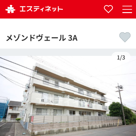
メゾンドヴェール 3A
1
/
3