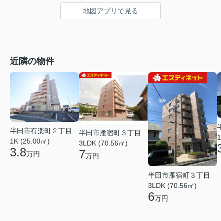
地図アプリで見る
近隣の物件
半田市有楽町２丁目
半田市雁宿町３丁目
1
1K (25.00㎡)
3LDK (70.56㎡)
3.8
7
万円
万円
半田市雁宿町３丁目
3LDK (70.56㎡)
6
万円