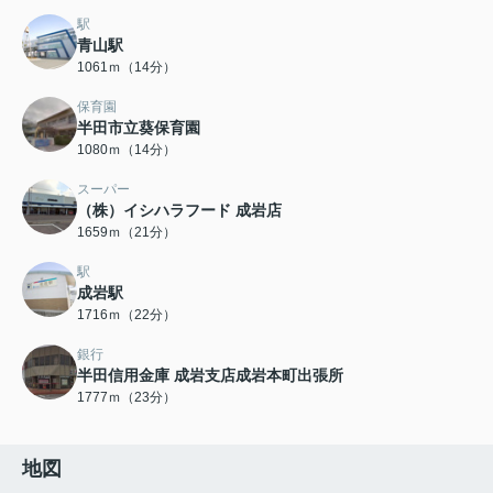
駅
青山駅
1061ｍ（14分）
保育園
半田市立葵保育園
1080ｍ（14分）
スーパー
（株）イシハラフード 成岩店
1659ｍ（21分）
駅
成岩駅
1716ｍ（22分）
銀行
半田信用金庫 成岩支店成岩本町出張所
1777ｍ（23分）
地図