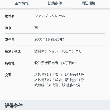
基本情報
設備条件
周辺環境
シャンブルクレール
物件名
南
向き
2000年1月(築26年)
築年月
賃貸マンション / 鉄筋コンクリート
種別 / 構造
愛知県
半田市
青山
４丁目8-9
所在地
名鉄河和線
「
青山
」駅 徒歩15分
交通
名鉄河和線
「
成岩
」駅 徒歩21分
武豊線
「
東成岩
」駅 徒歩27分
設備条件