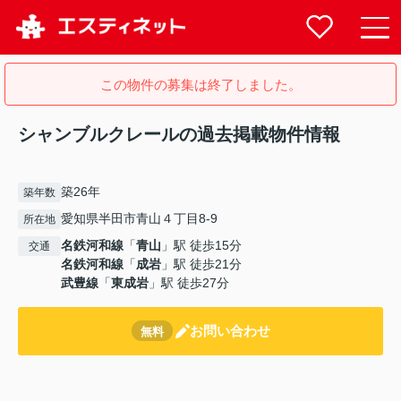
この物件の募集は終了しました。
シャンブルクレールの過去掲載物件情報
築26年
築年数
愛知県半田市青山４丁目8-9
所在地
名鉄河和線
「
青山
」駅 徒歩15分
交通
名鉄河和線
「
成岩
」駅 徒歩21分
武豊線
「
東成岩
」駅 徒歩27分
お問い合わせ
無料