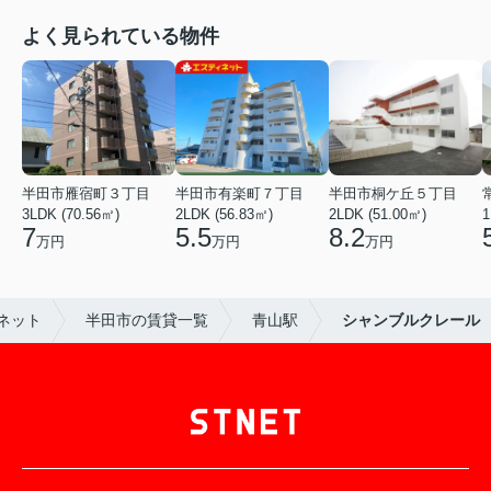
よく見られている物件
半田市雁宿町３丁目
半田市有楽町７丁目
半田市桐ケ丘５丁目
3LDK (70.56㎡)
2LDK (56.83㎡)
2LDK (51.00㎡)
1
7
5.5
8.2
万円
万円
万円
ネット
半田市の賃貸一覧
青山駅
シャンブルクレール