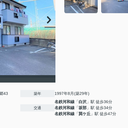
郷43
1997年8月(築29年)
築年
名鉄河和線
「
白沢
」駅 徒歩36分
名鉄河和線
「
坂部
」駅 徒歩34分
交通
名鉄河和線
「
巽ケ丘
」駅 徒歩47分