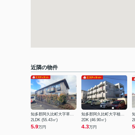
近隣の物件
知多郡阿久比町大字草木字万場
知多郡阿久比町大字植大字大松本
2LDK (55.43㎡)
2DK (46.90㎡)
2
5.9
4.3
5
万円
万円