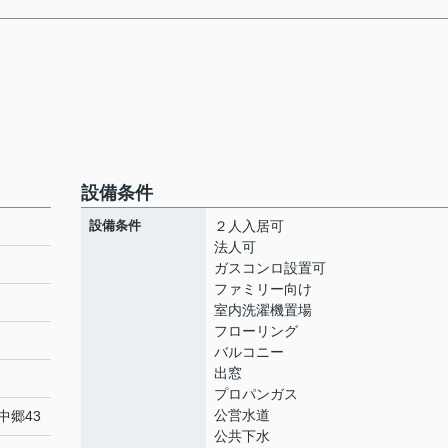
設備条件
設備条件
２人入居可
法人可
ガスコンロ設置可
ファミリー向け
室内洗濯機置場
フローリング
バルコニー
出窓
プロパンガス
公営水道
中郷43
公共下水