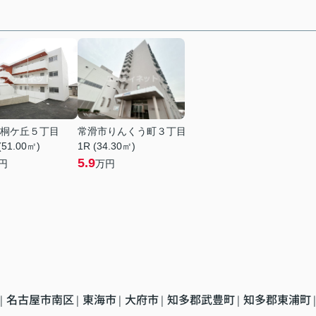
桐ケ丘５丁目
常滑市りんくう町３丁目
(51.00㎡)
1R (34.30㎡)
5.9
円
万円
名古屋市南区
東海市
大府市
知多郡武豊町
知多郡東浦町
|
|
|
|
|
|