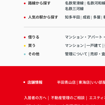
路線から探す
名鉄常滑線
名鉄河和
|
名鉄三河線
人気の駅から探す
知多半田
成岩
多屋
|
|
|
借りる
マンション・アパート
買う
マンション
一戸建て
その他
管理について
売却・
店舗情報
半田青山店
東海店(いい部
入居者の方へ
不動産管理のご相談
エスティ