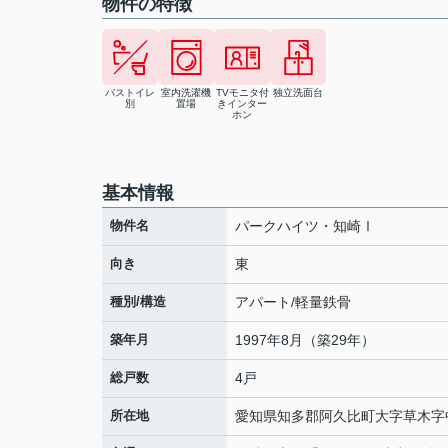
物件の特徴
バストイレ
室内洗濯機
TVモニタ付
独立洗面台
別
置場
きインター
ホン
基本情報
物件名
パークハイツ・知崎Ⅰ
向き
東
種別/構造
アパート/軽量鉄骨
築年月
1997年8月（築29年）
総戸数
4戸
所在地
愛知県
知多郡阿久比町
大字草木
字