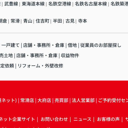
線
武豊線
東海道本線
名鉄空港線
名鉄名古屋本線
名鉄築
|
|
|
|
|
朝倉
常滑
青山
住吉町
半田
古見
寺本
|
|
|
|
|
|
・一戸建て
店舗・事務所・倉庫
借地
従業員のお部屋探し
売土地
店舗・事務所・倉庫
収益物件
査定依頼
リフォーム・外壁改修
屋ネット)
常滑店
大府店
売買部
法人営業部
ご予約受付セ
ネット企業サイト
お問い合わせ
ニュース
お客様の声