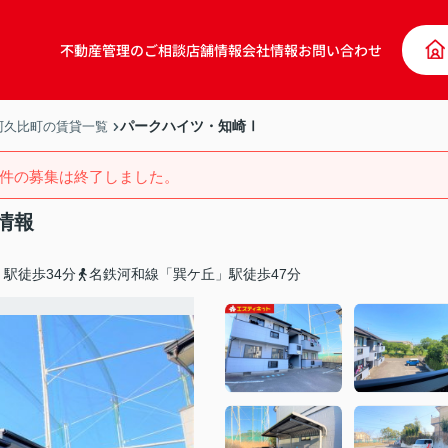
不動産管理のご相談
店舗情報
会社情報
お問い合わせ
パークハイツ・知崎Ⅰ
阿久比町の賃貸一覧
件の募集は終了しました。
情報
駅徒歩34分
名鉄河和線「巽ケ丘」駅徒歩47分