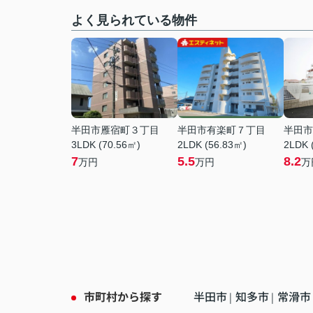
よく見られている物件
半田市雁宿町３丁目
半田市有楽町７丁目
半田市
3LDK (70.56㎡)
2LDK (56.83㎡)
2LDK 
7
5.5
8.2
万円
万円
万
市町村から探す
半田市
知多市
常滑市
|
|