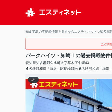
知多半島の不動産情報を探すならエスティネット
知多郡
この物
パークハイツ・知崎Ⅰの過去掲載物件
愛知県
知多郡阿久比町
大字草木
字中郷43
名鉄河和線「白沢」駅徒歩36分
名鉄河和線「坂部」
1
/
4