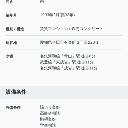
南
向き
1993年2月(築33年)
築年月
賃貸マンション / 鉄筋コンクリート
種別 / 構造
愛知県
半田市
有楽町
２丁目223-1
所在地
名鉄河和線
「
青山
」駅 徒歩8分
交通
武豊線
「
東成岩
」駅 徒歩11分
名鉄河和線
「
成岩
」駅 徒歩11分
設備条件
陽当り良好
設備条件
高齢者相談
眺望良好
学生相談