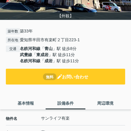
【外観】
築33年
築年数
愛知県半田市有楽町２丁目223-1
所在地
名鉄河和線
「
青山
」駅 徒歩8分
交通
武豊線
「
東成岩
」駅 徒歩11分
名鉄河和線
「
成岩
」駅 徒歩11分
お問い合わせ
無料
基本情報
設備条件
周辺環境
サンライフ有楽
物件名