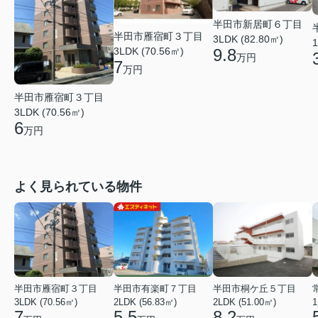
半田市新居町６丁目
半田市雁宿町３丁目
3LDK (82.80㎡)
1
9.8
3LDK (70.56㎡)
万円
7
万円
半田市雁宿町３丁目
3LDK (70.56㎡)
6
万円
よく見られている物件
半田市雁宿町３丁目
半田市有楽町７丁目
半田市桐ケ丘５丁目
3LDK (70.56㎡)
2LDK (56.83㎡)
2LDK (51.00㎡)
1
7
5.5
8.2