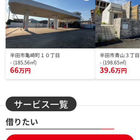
半田市亀崎町１０丁目
半田市青山３丁目
- (185.56㎡)
- (198.65㎡)
66
39.6
万円
万円
サービス一覧
借りたい