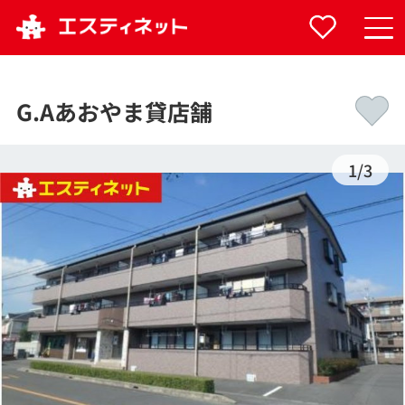
G.Aあおやま貸店舗
1
/
3