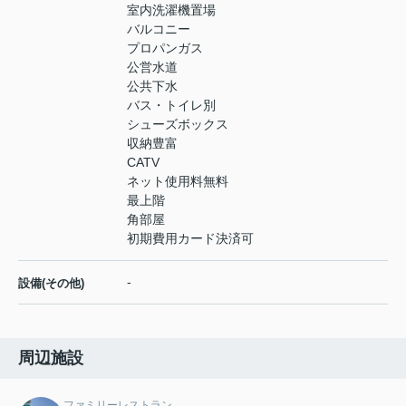
室内洗濯機置場
バルコニー
プロパンガス
公営水道
公共下水
バス・トイレ別
シューズボックス
収納豊富
CATV
ネット使用料無料
最上階
角部屋
初期費用カード決済可
-
設備(その他)
周辺施設
ファミリーレストラン