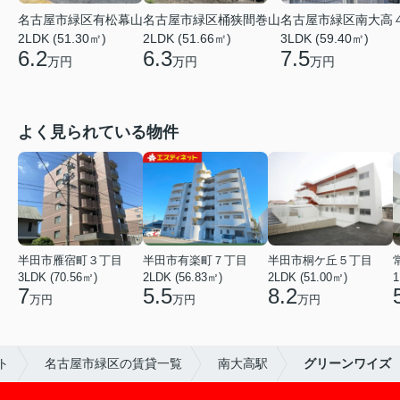
名古屋市緑区有松幕山
名古屋市緑区桶狭間巻山
名古屋市緑区南大高
2LDK (51.30㎡)
2LDK (51.66㎡)
3LDK (59.40㎡)
6.2
6.3
7.5
万円
万円
万円
よく見られている物件
半田市雁宿町３丁目
半田市有楽町７丁目
半田市桐ケ丘５丁目
3LDK (70.56㎡)
2LDK (56.83㎡)
2LDK (51.00㎡)
1
7
5.5
8.2
万円
万円
万円
ト
名古屋市緑区の賃貸一覧
南大高駅
グリーンワイズ