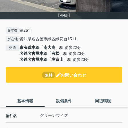
【外観】
築26年
築年数
愛知県名古屋市緑区緑花台1511
所在地
東海道本線
「
南大高
」駅 徒歩22分
交通
名鉄名古屋本線
「
有松
」駅 徒歩23分
名鉄名古屋本線
「
左京山
」駅 徒歩23分
お問い合わせ
無料
基本情報
設備条件
周辺環境
グリーンワイズ
物件名