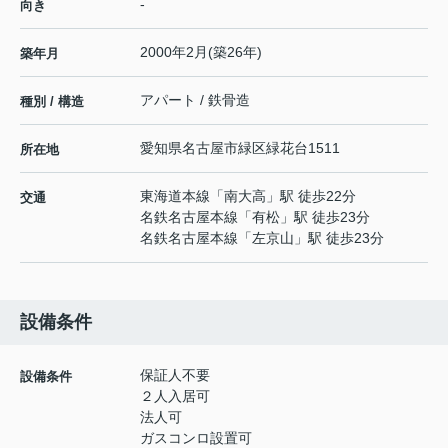
-
向き
2000年2月(築26年)
築年月
アパート / 鉄骨造
種別 / 構造
愛知県
名古屋市緑区
緑花台
1511
所在地
東海道本線
「
南大高
」駅 徒歩22分
交通
名鉄名古屋本線
「
有松
」駅 徒歩23分
名鉄名古屋本線
「
左京山
」駅 徒歩23分
設備条件
保証人不要
設備条件
２人入居可
法人可
ガスコンロ設置可