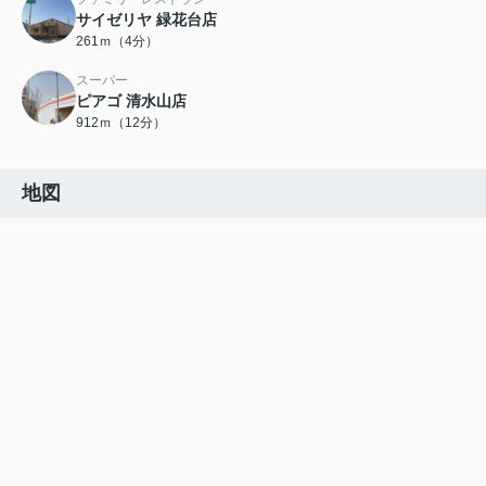
サイゼリヤ 緑花台店
261ｍ（4分）
スーパー
ピアゴ 清水山店
912ｍ（12分）
地図