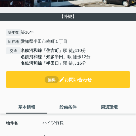
【外観】
築36年
築年数
愛知県半田市柊町１丁目
所在地
名鉄河和線
「
住吉町
」駅 徒歩10分
交通
名鉄河和線
「
知多半田
」駅 徒歩12分
名鉄河和線
「
半田口
」駅 徒歩16分
お問い合わせ
無料
基本情報
設備条件
周辺環境
ハイツ竹長
物件名