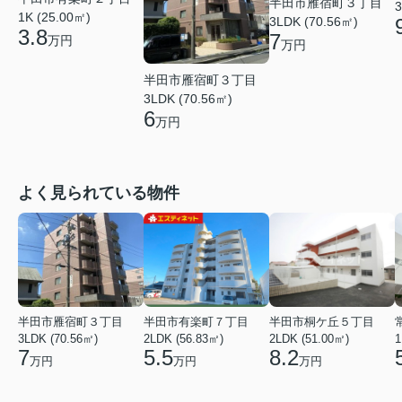
半田市雁宿町３丁目
3
1K (25.00㎡)
3LDK (70.56㎡)
3.8
7
万円
万円
半田市雁宿町３丁目
3LDK (70.56㎡)
6
万円
よく見られている物件
半田市雁宿町３丁目
半田市有楽町７丁目
半田市桐ケ丘５丁目
3LDK (70.56㎡)
2LDK (56.83㎡)
2LDK (51.00㎡)
1
7
5.5
8.2
万円
万円
万円