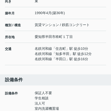
東
向き
1990年4月(築36年)
築年月
賃貸マンション / 鉄筋コンクリート
種別 / 構造
愛知県
半田市
柊町
１丁目
所在地
名鉄河和線
「
住吉町
」駅 徒歩10分
交通
名鉄河和線
「
知多半田
」駅 徒歩12分
名鉄河和線
「
半田口
」駅 徒歩16分
設備条件
保証人不要
設備条件
学生相談
法人可
室内洗濯機置場