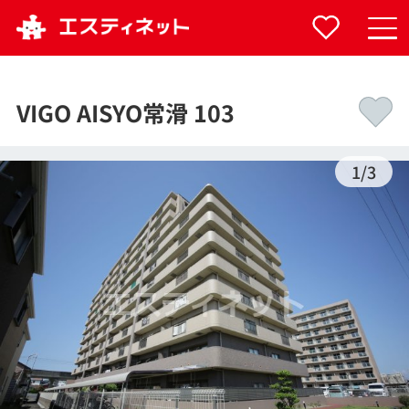
VIGO AISYO常滑 103
1
/
3