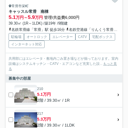
常滑市栄町
キャッスル常滑 南棟
5.1
5.9
万円～
万円
管理/共益費6,000円
39.30㎡ (1R～1LDK) /築19年 /9階建
名鉄常滑線「常滑」駅 徒歩16分
名鉄空港線「りんくう常滑」駅 徒歩25分
駐輪場
オートロック
エレベーター
CATV
宅配ボックス
インターネット対応
共用部にはエレベータ・敷地内ごみ置き場などが揃っております。室内
設備はシステムキッチン・CATV・エアコンなど充実した設...
もっと見
る
募集中の部屋
210
5.1万円
2階 / 39.30㎡ / 1R
217
5.3万円
2階 / 39.30㎡ / 1LDK