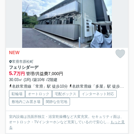
NEW
常滑市原松町
フェリシダーデ
5.7
万円
管理/共益費7,000円
30.03㎡ (1R) /築10年 /2階建
名鉄常滑線「常滑」駅 徒歩10分
名鉄常滑線「多屋」駅 徒歩11分
駐輪場
オートロック
宅配ボックス
インターネット対応
敷地内ごみ置き場
閑静な住宅地
室内設備は洗面所独立・浴室乾燥機など大変充実。セキュリティ面は、
オートロック・TVインターホンなど充実しているので安心し...
もっと見
る