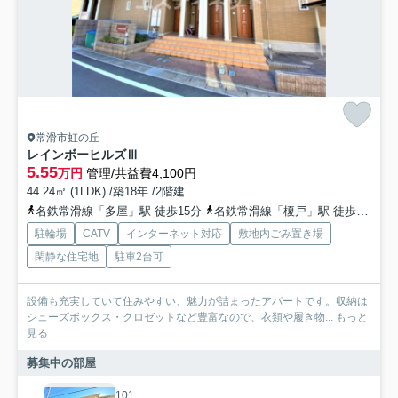
常滑市虹の丘
レインボーヒルズⅢ
5.55
万円
管理/共益費4,100円
44.24㎡ (1LDK) /築18年 /2階建
名鉄常滑線「多屋」駅 徒歩15分
名鉄常滑線「榎戸」駅 徒歩17分
駐輪場
CATV
インターネット対応
敷地内ごみ置き場
閑静な住宅地
駐車2台可
設備も充実していて住みやすい、魅力が詰まったアパートです。収納は
シューズボックス・クロゼットなど豊富なので、衣類や履き物...
もっと
見る
募集中の部屋
101