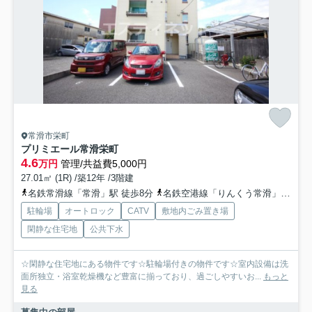
常滑市栄町
プリミエール常滑栄町
4.6
万円
管理/共益費5,000円
27.01㎡ (1R) /築12年 /3階建
名鉄常滑線「常滑」駅 徒歩8分
名鉄空港線「りんくう常滑」駅 徒歩20分
駐輪場
オートロック
CATV
敷地内ごみ置き場
閑静な住宅地
公共下水
☆閑静な住宅地にある物件です☆駐輪場付きの物件です☆室内設備は洗
面所独立・浴室乾燥機など豊富に揃っており、過ごしやすいお...
もっと
見る