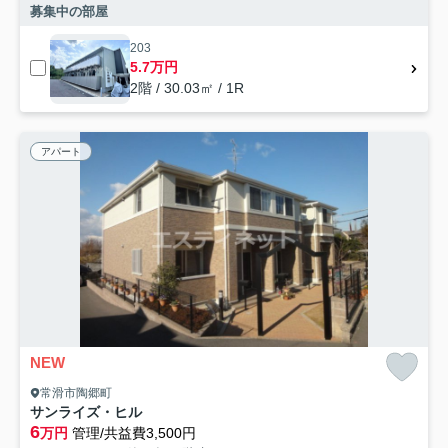
募集中の部屋
203
5.7万円
2階 / 30.03㎡ / 1R
アパート
NEW
常滑市陶郷町
サンライズ・ヒル
6
万円
管理/共益費3,500円