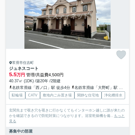
常滑市住吉町
ジュネスコート
5.5
万円
管理/共益費4,500円
40.37㎡ (1DK) /築20年 /2階建
名鉄常滑線「西ノ口」駅 徒歩4分
名鉄常滑線「大野町」駅 徒歩15分
駐輪場
CATV
敷地内ごみ置き場
閑静な住宅地
浄化槽排水
玄関先まで覗き穴を覗きに行かなくてもインターホン越しに誰が来たの
かを確認できるので防犯対策につながります。浴室乾燥機を備...
もっと
見る
募集中の部屋