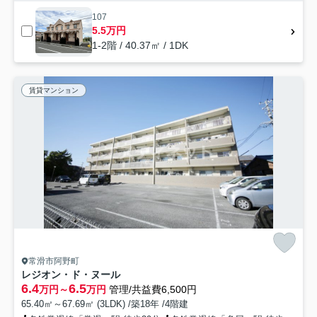
107
5.5万円
1-2階 / 40.37㎡ / 1DK
賃貸マンション
常滑市阿野町
レジオン・ド・ヌール
6.4
6.5
万円～
万円
管理/共益費6,500円
65.40㎡～67.69㎡ (3LDK) /築18年 /4階建