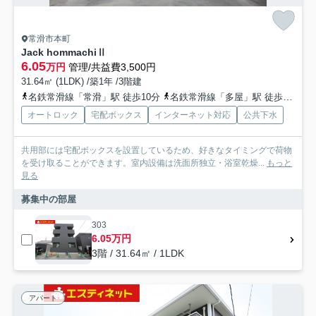
常滑市本町
Jack hommachiⅡ
6.05
万円
管理/共益費3,500円
31.64㎡ (1LDK) /築1年 /3階建
名鉄常滑線「常滑」駅 徒歩10分
名鉄常滑線「多屋」駅 徒歩23分
オートロック
宅配ボックス
インターネット対応
公共下水
共用部には宅配ボックスを設置しているため、好きなタイミングで荷物
を受け取ることができます。室内設備は洗面所独立・浴室乾燥...
もっと
見る
募集中の部屋
303
6.05万円
3階 / 31.64㎡ / 1LDK
アパート