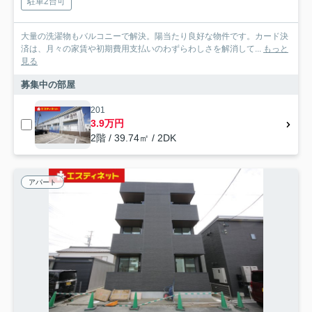
駐車2台可
大量の洗濯物もバルコニーで解決。陽当たり良好な物件です。カード決
済は、月々の家賃や初期費用支払いのわずらわしさを解消して...
もっと
見る
募集中の部屋
201
3.9万円
2階 / 39.74㎡ / 2DK
アパート