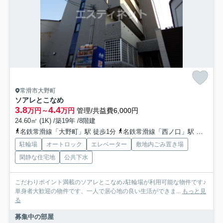
常滑市大野町
ソアレとこなめ
3.8
4.4
万円～
万円
管理/共益費6,000円
24.60㎡ (1K) /築19年 /8階建
名鉄常滑線「大野町」駅 徒歩1分
名鉄常滑線「西ノ口」駅 徒歩17分
駐輪場
オートロック
エレベーター
敷地内ごみ置き場
閑静な住宅地
公共下水
こだわりポイント満載のソアレとこなめ♪駐輪場が利用可能な物件です♪
単身者大歓迎の物件です、一人で居心地の良い生活ができま...
もっと見
る
募集中の部屋