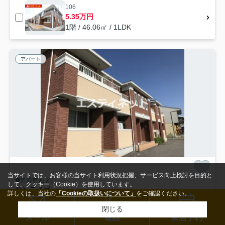
106
5.35万円
1階 / 46.06㎡ / 1LDK
アパート
当サイトでは、お客様の当サイト利用状況把握、サービス向上検討を目的と
常滑市西之口
して、クッキー（Cookie）を使用しています。
サンライズ
詳しくは、当社の
「Cookieの取扱いについて」
をご確認ください。
5.85
万円
管理/共益費5,000円
閉じる
検索条件を変更
まとめてお問い合わせ
58.95㎡ (2LDK) /築15年 /2階建
メール
電話
来店予約
名鉄常滑線「大野町」駅 徒歩7分
名鉄常滑線「西ノ口」駅 徒歩13分