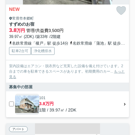
NEW
常滑市本郷町
すずめのお宿
3.8
万円
管理/共益費3,500円
39.97㎡ (2DK) /築33年 /2階建
名鉄常滑線「榎戸」駅 徒歩14分
名鉄常滑線「蒲池」駅 徒歩19分
駐車2台可
浄化槽排水
室内設備はエアコン・脱衣所など充実した設備を備え付けています。2
台までの車を駐車できるスペースがあります。初期費用のカー...
もっと
見る
募集中の部屋
101
3.8万円
1階 / 39.97㎡ / 2DK
アパート