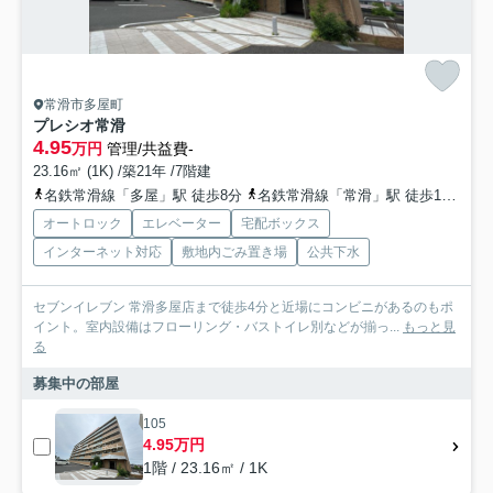
常滑市多屋町
プレシオ常滑
4.95
万円
管理/共益費-
23.16㎡ (1K) /築21年 /7階建
名鉄常滑線「多屋」駅 徒歩8分
名鉄常滑線「常滑」駅 徒歩14分
名
オートロック
エレベーター
宅配ボックス
インターネット対応
敷地内ごみ置き場
公共下水
セブンイレブン 常滑多屋店まで徒歩4分と近場にコンビニがあるのもポ
イント。室内設備はフローリング・バストイレ別などが揃っ...
もっと見
る
募集中の部屋
105
4.95万円
1階 / 23.16㎡ / 1K