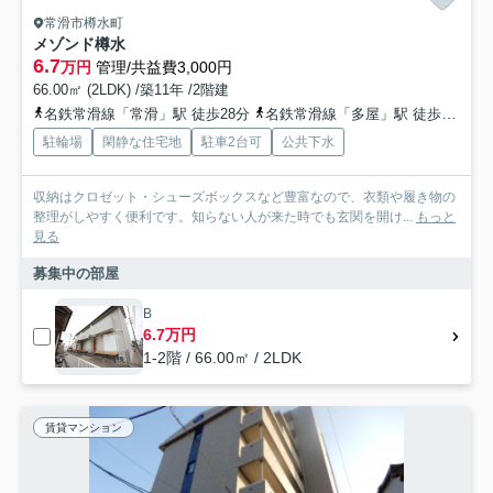
常滑市樽水町
メゾンド樽水
6.7
万円
管理/共益費3,000円
66.00㎡ (2LDK) /築11年 /2階建
名鉄常滑線「常滑」駅 徒歩28分
名鉄常滑線「多屋」駅 徒歩39分
駐輪場
閑静な住宅地
駐車2台可
公共下水
収納はクロゼット・シューズボックスなど豊富なので、衣類や履き物の
整理がしやすく便利です。知らない人が来た時でも玄関を開け...
もっと
見る
募集中の部屋
B
6.7万円
1-2階 / 66.00㎡ / 2LDK
賃貸マンション