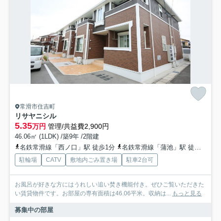
常滑市住吉町
リサヤニシル
5.35
万円
管理/共益費2,900円
46.06㎡ (1LDK) /築9年 /2階建
名鉄常滑線「西ノ口」駅 徒歩1分
名鉄常滑線「蒲池」駅 徒歩16分
駐輪場
CATV
敷地内ごみ置き場
駐車2台可
お風呂が好きな方にはうれしい追い焚き機能付き。ぜひご覧いただきた
い賃貸物件です。お部屋の専有面積は46.06平米。収納は...
もっと見る
募集中の部屋