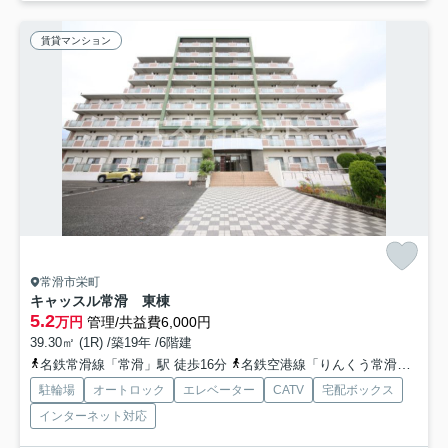
賃貸マンション
常滑市栄町
キャッスル常滑 東棟
5.2
万円
管理/共益費6,000円
39.30㎡ (1R) /築19年 /6階建
名鉄常滑線「常滑」駅 徒歩16分
名鉄空港線「りんくう常滑」駅 徒歩25分
駐輪場
オートロック
エレベーター
CATV
宅配ボックス
インターネット対応