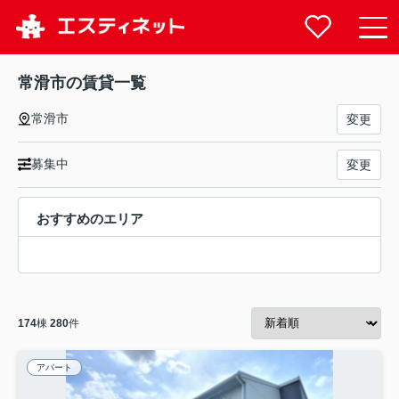
常滑市の賃貸一覧
常滑市
変更
募集中
変更
おすすめのエリア
174
棟
280
件
アパート