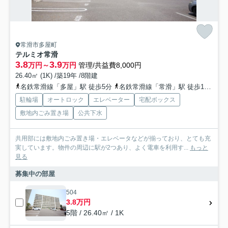
常滑市多屋町
テルミオ常滑
3.8
3.9
万円～
万円
管理/共益費8,000円
26.40㎡ (1K) /築19年 /8階建
名鉄常滑線「多屋」駅 徒歩5分
名鉄常滑線「常滑」駅 徒歩13分
名
駐輪場
オートロック
エレベーター
宅配ボックス
敷地内ごみ置き場
公共下水
共用部には敷地内ごみ置き場・エレベータなどが揃っており、とても充
実しています。物件の周辺に駅が2つあり、よく電車を利用す...
もっと
見る
募集中の部屋
504
3.8万円
5階 / 26.40㎡ / 1K