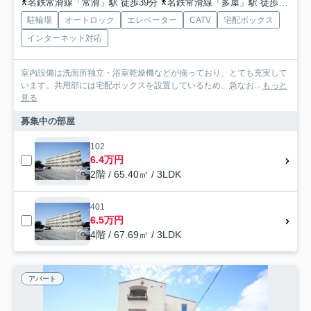
名鉄常滑線「常滑」駅 徒歩39分
名鉄常滑線「多屋」駅 徒歩49分
駐輪場
オートロック
エレベーター
CATV
宅配ボックス
インターネット対応
室内設備は洗面所独立・浴室乾燥機などが揃っており、とても充実して
います。共用部には宅配ボックスを設置しているため、急なお...
もっと
見る
募集中の部屋
102
6.4万円
2階 / 65.40㎡ / 3LDK
401
6.5万円
4階 / 67.69㎡ / 3LDK
アパート