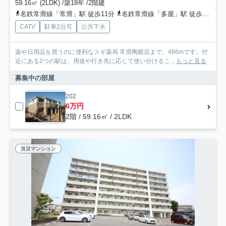
59.16㎡ (2LDK) /築18年 /2階建
名鉄常滑線「常滑」駅 徒歩11分
名鉄常滑線「多屋」駅 徒歩20分
CATV
駐車2台可
公共下水
薬や日用品を買うのに便利なスギ薬局 常滑陶郷店まで、486mです。付
近にある2つの駅は、用途や行き先に応じて使い分けるこ...
もっと見る
募集中の部屋
202
6万円
2階 / 59.16㎡ / 2LDK
賃貸マンション