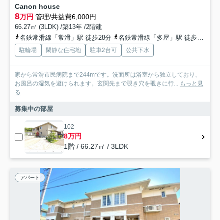
Canon house
8
万円
管理/共益費6,000円
66.27㎡ (3LDK) /築13年 /2階建
名鉄常滑線「常滑」駅 徒歩28分
名鉄常滑線「多屋」駅 徒歩35分
駐輪場
閑静な住宅地
駐車2台可
公共下水
家から常滑市民病院まで244mです。洗面所は浴室から独立しており、
お風呂の湿気を避けられます。玄関先まで覗き穴を覗きに行...
もっと見
る
募集中の部屋
102
8万円
1階 / 66.27㎡ / 3LDK
アパート