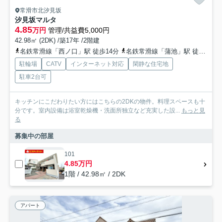
常滑市北汐見坂
汐見坂マルタ
4.85
万円
管理/共益費5,000円
42.98㎡ (2DK) /築17年 /2階建
名鉄常滑線「西ノ口」駅 徒歩14分
名鉄常滑線「蒲池」駅 徒歩24分
駐輪場
CATV
インターネット対応
閑静な住宅地
駐車2台可
キッチンにこだわりたい方にはこちらの2DKの物件。料理スペースも十
分です。室内設備は浴室乾燥機・洗面所独立など充実した設...
もっと見
る
募集中の部屋
101
4.85万円
1階 / 42.98㎡ / 2DK
アパート