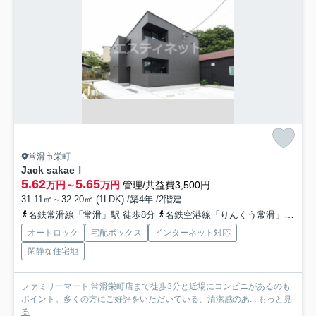
常滑市栄町
Jack sakaeⅠ
5.62
5.65
万円～
万円
管理/共益費3,500円
31.11㎡～32.20㎡ (1LDK) /築4年 /2階建
名鉄常滑線「常滑」駅 徒歩8分
名鉄空港線「りんくう常滑」駅 徒歩24分
オートロック
宅配ボックス
インターネット対応
閑静な住宅地
ファミリーマート 常滑栄町店まで徒歩3分と近場にコンビニがあるのも
ポイント。多くの方にご好評をいただいている、清潔感のあ...
もっと見
る