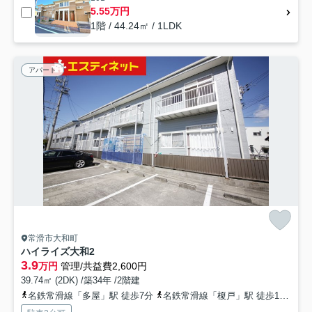
5.55万円
1階 / 44.24㎡ / 1LDK
アパート
常滑市大和町
ハイライズ大和2
3.9
万円
管理/共益費2,600円
39.74㎡ (2DK) /築34年 /2階建
名鉄常滑線「多屋」駅 徒歩7分
名鉄常滑線「榎戸」駅 徒歩11分
名