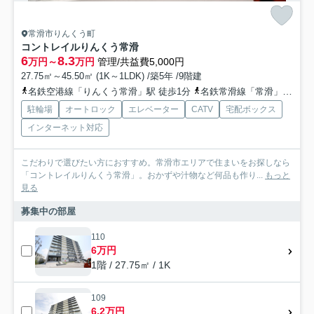
常滑市りんくう町
コントレイルりんくう常滑
6
8.3
万円～
万円
管理/共益費5,000円
27.75㎡～45.50㎡ (1K～1LDK) /築5年 /9階建
名鉄空港線「りんくう常滑」駅 徒歩1分
名鉄常滑線「常滑」駅 徒歩24分
駐輪場
オートロック
エレベーター
CATV
宅配ボックス
インターネット対応
こだわりで選びたい方におすすめ。常滑市エリアで住まいをお探しなら
「コントレイルりんくう常滑」。おかずや汁物など何品も作り...
もっと
見る
募集中の部屋
110
6万円
1階 / 27.75㎡ / 1K
109
6.2万円