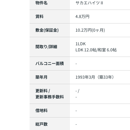
物件名
サカエハイツⅡ
賃料
4.8万円
敷金(保証金)
10.2万円(0ヶ月)
1LDK
間取り/詳細
LDK 12.0帖
/
和室 6.0帖
バルコニー面積
-
築年月
1993年3月（築33年）
更新料 /
- /
更新事務手数料
-
借地料
-
総戸数
-