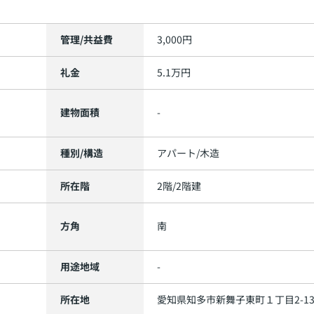
管理/共益費
3,000円
礼金
5.1万円
建物面積
-
種別/構造
アパート/木造
所在階
2階/2階建
方角
南
用途地域
-
所在地
愛知県
知多市
新舞子東町
１丁目2-1