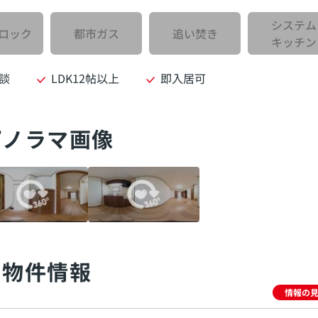
システム
ロック
都市ガス
追い焚き
キッチン
談
LDK12帖以上
即入居可
パノラマ画像
物件情報
情報の