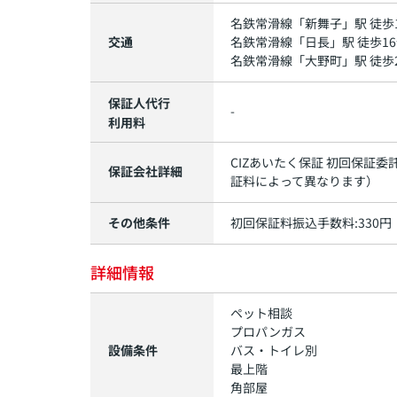
名鉄常滑線
「
新舞子
」駅 徒歩
交通
名鉄常滑線
「
日長
」駅 徒歩1
名鉄常滑線
「
大野町
」駅 徒歩
保証人代行
-
利用料
CIZあいたく保証 初回保証委
保証会社詳細
証料によって異なります）
その他条件
初回保証料振込手数料:330円
詳細情報
ペット相談
プロパンガス
設備条件
バス・トイレ別
最上階
角部屋