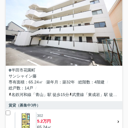
半田市
花園町
サンシャイン藤
専有面積
65.24㎡
築年月
築32年
総階数
4階建
総戸数
14戸
名鉄河和線
「
青山
」駅 徒歩15分
武豊線
「
東成岩
」駅 徒歩21分
賃貸（募集中
3
件）
302
5.2万円
65.24㎡