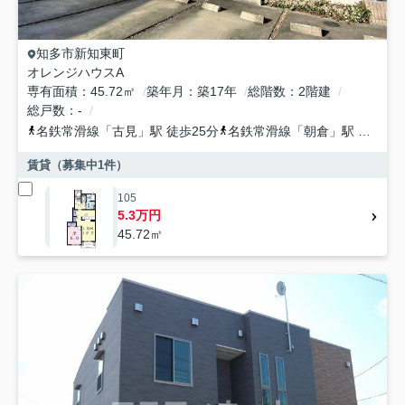
知多市
新知東町
オレンジハウスA
専有面積
45.72㎡
築年月
築17年
総階数
2階建
総戸数
-
名鉄常滑線
「
古見
」駅 徒歩25分
名鉄常滑線
「
朝倉
」駅 徒歩30分
賃貸（募集中
1
件）
105
5.3万円
45.72㎡