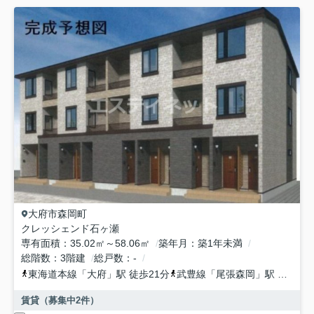
大府市
森岡町
クレッシェンド石ヶ瀬
専有面積
35.02㎡～58.06㎡
築年月
築1年未満
総階数
3階建
総戸数
-
東海道本線
「
大府
」駅 徒歩21分
武豊線
「
尾張森岡
」駅 徒歩35分
賃貸（募集中
2
件）