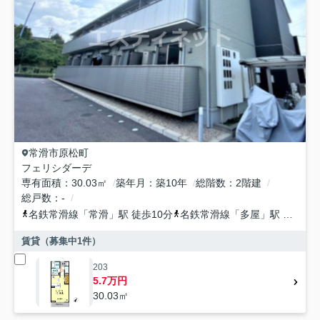
常滑市
原松町
フェリシダーデ
専有面積
30.03㎡
築年月
築10年
総階数
2階建
総戸数
-
名鉄常滑線
「
常滑
」駅 徒歩10分
名鉄常滑線
「
多屋
」駅 徒歩11分
賃貸（募集中
1
件）
203
5.7万円
30.03㎡