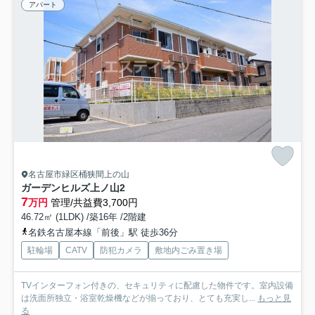
アパート
名古屋市緑区桶狭間上の山
ガーデンヒルズ上ノ山2
7
万円
管理/共益費3,700円
46.72㎡ (1LDK) /築16年 /2階建
名鉄名古屋本線「前後」駅 徒歩36分
駐輪場
CATV
防犯カメラ
敷地内ごみ置き場
TVインターフォン付きの、セキュリティに配慮した物件です。室内設備
は洗面所独立・浴室乾燥機などが揃っており、とても充実し...
もっと見
る