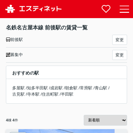
名鉄名古屋本線 前後駅の賃貸一覧
前後駅
変更
募集中
変更
おすすめの駅
多屋駅
/
知多半田駅
/
成岩駅
/
朝倉駅
/
常滑駅
/
青山駅
/
古見駅
/
寺本駅
/
住吉町駅
/
半田駅
4
棟
4
件