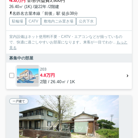
万円
管理/共益費3,500円
26.40㎡ (1K) /築22年 /2階建
名鉄名古屋本線「前後」駅 徒歩38分
駐輪場
CATV
敷地内ごみ置き場
公共下水
室内設備はネット使用料不要・CATV・エアコンなどが揃っているの
で、快適に過ごしやすいお部屋になります。来客が一目でわか...
もっと
見る
募集中の部屋
203
4.8万円
2階 / 26.40㎡ / 1K
一戸建て