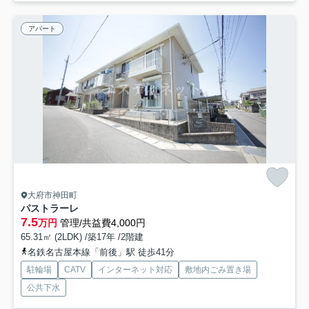
アパート
大府市神田町
パストラーレ
7.5
万円
管理/共益費4,000円
65.31㎡ (2LDK) /築17年 /2階建
名鉄名古屋本線「前後」駅 徒歩41分
駐輪場
CATV
インターネット対応
敷地内ごみ置き場
公共下水