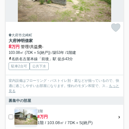
大府市北崎町
大府神明借家
8
万円
管理/共益費-
103.08㎡ (7DK＋S(納戸)) /築53年 /1階建
名鉄名古屋本線「前後」駅 徒歩43分
駐車2台可
公共下水
室内設備はフローリング・バストイレ別・庭などが揃っているので、快
適に過ごしやすいお部屋になります。憧れのモダン和室で、ス...
もっと
見る
募集中の部屋
1階
8万円
1階 / 103.08㎡ / 7DK＋S(納戸)