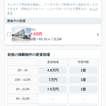
モニターで来訪者を確認し、インターホンで対面せずに会話することが
できます。収納はクロゼット・シューズボックスなど豊富なの...
もっと
見る
募集中の部屋
201
7.5万円
2階 / 65.31㎡ / 2LDK
前後の掲載物件の家賃相場
家賃相場
空室件数
4.8万円
1室
1R～1K
7万円
1室
1DK～1LDK
7.5万円
1室
2K～2LDK
-
-
3K～3LDK