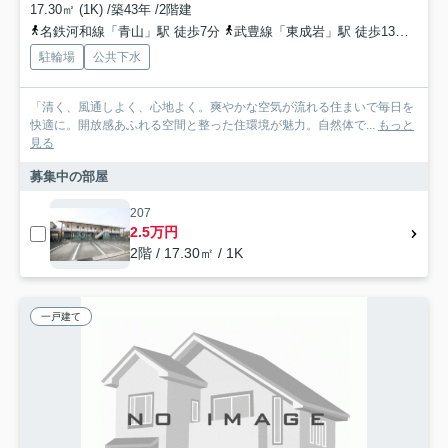
17.30㎡ (1K) /築43年 /2階建
名鉄河和線「青山」駅 徒歩7分
武豊線「東成岩」駅 徒歩13分
名鉄
駐輪場
公共下水
「清く、風通しよく、心地よく。爽やかな空気が流れる住まいで毎日を
快適に。開放感あふれる空間と整った住環境が魅力。自然体で...
もっと
見る
募集中の部屋
207
2.5万円
2階 / 17.30㎡ / 1K
一戸建て