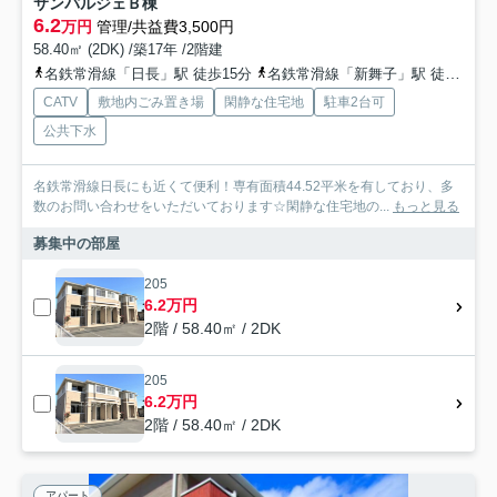
サンパルジェＢ棟
6.2
万円
管理/共益費3,500円
58.40㎡ (2DK) /築17年 /2階建
名鉄常滑線「日長」駅 徒歩15分
名鉄常滑線「新舞子」駅 徒歩20分
CATV
敷地内ごみ置き場
閑静な住宅地
駐車2台可
公共下水
名鉄常滑線日長にも近くて便利！専有面積44.52平米を有しており、多
数のお問い合わせをいただいております☆閑静な住宅地の...
もっと見る
募集中の部屋
205
6.2万円
2階 / 58.40㎡ / 2DK
205
6.2万円
2階 / 58.40㎡ / 2DK
アパート