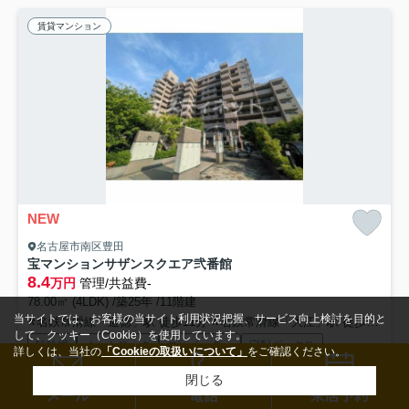
賃貸マンション
NEW
名古屋市南区豊田
宝マンションサザンスクエア弐番館
8.4
万円
管理/共益費-
78.00㎡ (4LDK) /築25年 /11階建
当サイトでは、お客様の当サイト利用状況把握、サービス向上検討を目的と
名鉄常滑線「道徳」駅 徒歩11分
名鉄常滑線「大江」駅 徒歩15分
して、クッキー（Cookie）を使用しています。
駐輪場
オートロック
エレベーター
宅配ボックス
詳しくは、当社の
「Cookieの取扱いについて」
をご確認ください。
公共下水
閉じる
検索条件を変更
まとめてお問い合わせ
メール
電話
来店予約