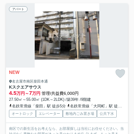
アパート
NEW
名古屋市南区柴田本通
Kスクエアサウス
4.5
7
万円～
万円
管理/共益費6,000円
27.50㎡～55.00㎡ (1DK～2LDK) /築39年 /9階建
名鉄常滑線「柴田」駅 徒歩5分
名鉄常滑線「大同町」駅 徒歩10分
オートロック
エレベーター
敷地内ごみ置き場
公共下水
南区での新生活をお考えなら、お部屋探しは当社にお任せください。当