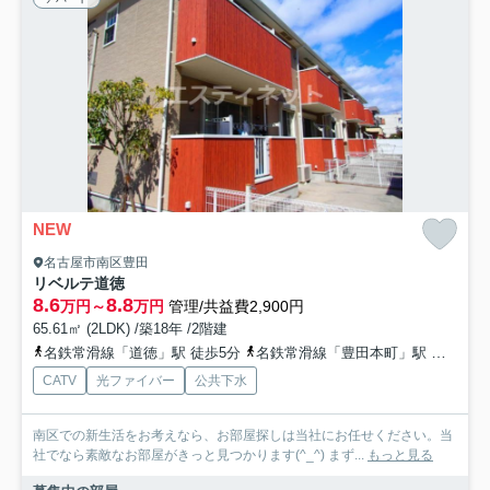
NEW
名古屋市南区豊田
リベルテ道徳
8.6
8.8
万円～
万円
管理/共益費2,900円
65.61㎡ (2LDK) /築18年 /2階建
名鉄常滑線「道徳」駅 徒歩5分
名鉄常滑線「豊田本町」駅 徒歩13分
CATV
光ファイバー
公共下水
南区での新生活をお考えなら、お部屋探しは当社にお任せください。当
社でなら素敵なお部屋がきっと見つかります(^_^) まず...
もっと見る