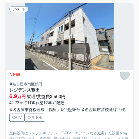
アパート
NEW
名古屋市南区鶴田
レジデンス鶴田
6.9
万円
管理/共益費3,500円
42.73㎡ (1LDK) /築12年 /2階建
名古屋市営桜通線「鶴里」駅 徒歩6分
名古屋市営桜通線「桜本町」駅 徒歩14分
CATV
公共下水
室内設備はシステムキッチン・CATV・エアコンなど充実した設備を備
え付けています。角部屋は隣り合う住戸が片側にしかないた...
もっと見