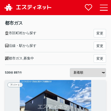
都市ガス
市区町村から探す
変更
沿線・駅から探す
変更
都市ガス,募集中
変更
530
棟
897
件
アパート