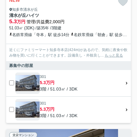
NEW
知多市清水が丘
清水が丘ハイツ
5.3
万円
管理/共益費2,000円
51.03㎡ (3DK) /築35年 /3階建
名鉄常滑線「寺本」駅 徒歩14分
名鉄常滑線「朝倉」駅 徒歩22分
近くにファミリーマート知多寺本店(424m)があるので、気軽に夜食や飲
み物を買いに行くことができます。設備良し・外観良し...
もっと見る
募集中の部屋
301
5.3万円
3階 / 51.03㎡ / 3DK
301
5.3万円
3階 / 51.03㎡ / 3DK
賃貸マンション