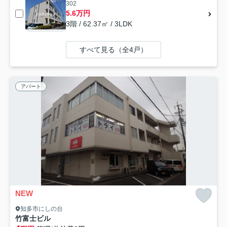
302
5.6万円
3階 / 62.37㎡ / 3LDK
すべて見る（全4戸）
アパート
NEW
知多市にしの台
竹富士ビル