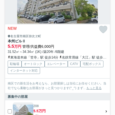
NEW
名古屋市南区弥次ヱ町
本州ビルⅡ
5.5
万円
管理/共益費6,000円
31.52㎡～34.34㎡ (1K) /築20年 /6階建
東海道本線「笠寺」駅 徒歩14分
名鉄常滑線「大江」駅 徒歩16分
駐輪場
オートロック
エレベーター
CATV
宅配ボックス
インターネット対応
南区での新生活をお考えなら、お部屋探しは当社にお任せください。当
社でなら素敵なお部屋がきっと見つかります(^_^) まず...
もっと見る
募集中の部屋
208
5.5万円