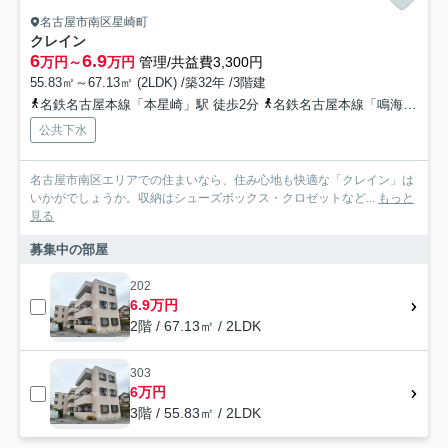
名古屋市南区星崎町
クレイン
6
6.9
万円～
万円
管理/共益費3,300円
55.83㎡～67.13㎡ (2LDK) /築32年 /3階建
名鉄名古屋本線「本星崎」駅 徒歩2分
名鉄名古屋本線「鳴海」駅 徒歩24分
公共下水
名古屋市南区エリアでの住まいなら、住み心地も快適な「クレイン」は
いかがでしょうか。収納はシューズボックス・クロゼットなど...
もっと
見る
募集中の部屋
202
6.9万円
2階 / 67.13㎡ / 2LDK
303
6万円
3階 / 55.83㎡ / 2LDK