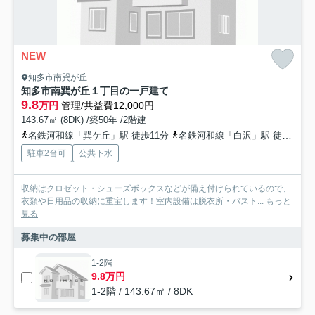
NEW
知多市南巽が丘
知多市南巽が丘１丁目の一戸建て
9.8
万円
管理/共益費12,000円
143.67㎡ (8DK) /築50年 /2階建
名鉄河和線「巽ケ丘」駅 徒歩11分
名鉄河和線「白沢」駅 徒歩15分
駐車2台可
公共下水
収納はクロゼット・シューズボックスなどが備え付けられているので、
衣類や日用品の収納に重宝します！室内設備は脱衣所・バスト...
もっと
見る
募集中の部屋
1-2階
9.8万円
1-2階 / 143.67㎡ / 8DK