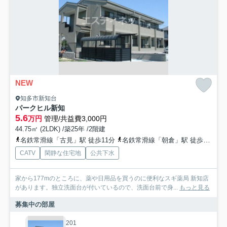
NEW
知多市新知台
パークヒル新知
5.6
万円
管理/共益費3,000円
44.75㎡ (2LDK) /築25年 /2階建
名鉄常滑線「古見」駅 徒歩11分
名鉄常滑線「朝倉」駅 徒歩13分
CATV
閑静な住宅地
公共下水
家から177mのところに、薬や日用品を買うのに便利なスギ薬局 新知店
があります。独立洗面台が付いているので、洗面台前で身...
もっと見る
募集中の部屋
201