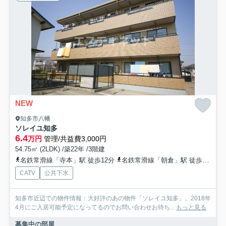
NEW
知多市八幡
ソレイユ知多
6.4
万円
管理/共益費3,000円
54.75㎡ (2LDK) /築22年 /3階建
名鉄常滑線「寺本」駅 徒歩12分
名鉄常滑線「朝倉」駅 徒歩13分
CATV
公共下水
知多市近辺での物件情報：大好評のあの物件「ソレイユ知多」。2018年
4月にご入居可能予定になってるのでお問い合わせお待ち...
もっと見る
募集中の部屋