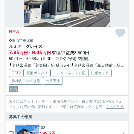
NEW
東海市東海町
ルミア グレイス
7.95
9.45
万円～
万円
管理/共益費3,500円
50.01㎡～59.58㎡ (1LDK～2LDK) /予定 /2階建
名鉄常滑線「聚楽園」駅 徒歩6分
名鉄常滑線「新日鉄前」駅 徒歩10分
CATV
宅配ボックス
インターネット対応
防犯カメラ
敷地内ごみ置き場
公共下水
新築
近くにはファミリーマート 東海荒尾インター東店(徒歩2分)がありちょ
っとした買い物に便利です。共用部には宅配ボックスを設...
もっと見る
募集中の部屋
102
7.95万円