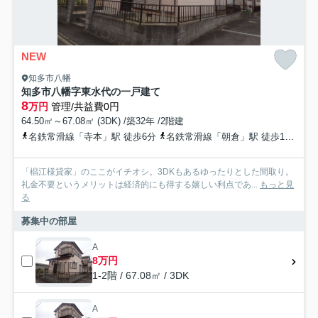
NEW
知多市八幡
知多市八幡字東水代の一戸建て
8
万円
管理/共益費0円
64.50㎡～67.08㎡ (3DK) /築32年 /2階建
名鉄常滑線「寺本」駅 徒歩6分
名鉄常滑線「朝倉」駅 徒歩18分
名
「椙江様貸家」のここがイチオシ。3DKもあるゆったりとした間取り。
礼金不要というメリットは経済的にも得する嬉しい利点であ...
もっと見
る
募集中の部屋
A
8万円
1-2階 / 67.08㎡ / 3DK
A