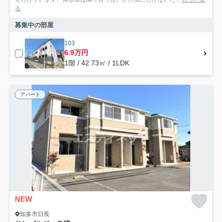
る
募集中の部屋
103
6.9万円
1階 / 42.73㎡ / 1LDK
アパート
NEW
知多市日長