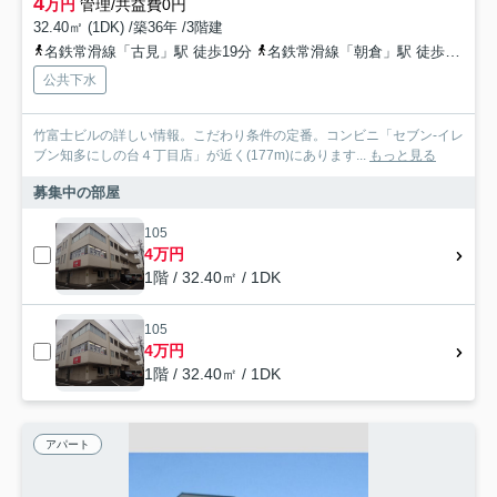
4
万円
管理/共益費0円
32.40㎡ (1DK) /築36年 /3階建
名鉄常滑線「古見」駅 徒歩19分
名鉄常滑線「朝倉」駅 徒歩23分
公共下水
竹富士ビルの詳しい情報。こだわり条件の定番。コンビニ「セブン-イレ
ブン知多にしの台４丁目店」が近く(177m)にあります...
もっと見る
募集中の部屋
105
4万円
1階 / 32.40㎡ / 1DK
105
4万円
1階 / 32.40㎡ / 1DK
アパート