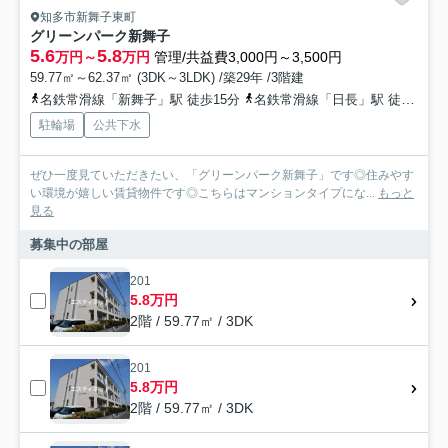
知多市新舞子東町
グリーンパーク新舞子
5.6
5.8
万円～
万円
管理/共益費3,000円～3,500円
59.77㎡～62.37㎡ (3DK～3LDK) /築29年 /3階建
名鉄常滑線「新舞子」駅 徒歩15分
名鉄常滑線「日長」駅 徒歩15分
駐輪場
公共下水
ぜひ一度見ていただきたい、「グリーンパーク新舞子」です◎住みやす
い環境が嬉しい賃貸物件です◎こちらはマンションタイプにな...
もっと
見る
募集中の部屋
201
5.8万円
2階 / 59.77㎡ / 3DK
201
5.8万円
2階 / 59.77㎡ / 3DK