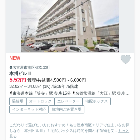
NEW
名古屋市南区弥次ヱ町
本州ビルⅢ
5.5
万円
管理/共益費4,500円～6,000円
32.02㎡～34.08㎡ (1K) /築19年 /6階建
東海道本線「笠寺」駅 徒歩15分
名鉄常滑線「大江」駅 徒歩16分
駐輪場
オートロック
エレベーター
宅配ボックス
インターネット対応
敷地内ごみ置き場
こだわりで選びたい方におすすめ！名古屋市南区エリアで住まいをお探
しなら「本州ビルⅢ」！宅配ボックスは時間を問わず荷物を受...
もっと
見る