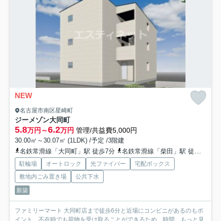
NEW
名古屋市南区星崎町
ジーメゾン大同町
5.8
6.2
万円～
万円
管理/共益費5,000円
30.00㎡～30.07㎡ (1LDK) /予定 /3階建
名鉄常滑線「大同町」駅 徒歩7分
名鉄常滑線「柴田」駅 徒歩20分
駐輪場
オートロック
光ファイバー
宅配ボックス
敷地内ごみ置き場
公共下水
新築
ファミリーマート 大同町店まで徒歩6分と近場にコンビニがあるのもポ
イント。不在時でも荷物を受け取ることができるため、時間...
もっと見