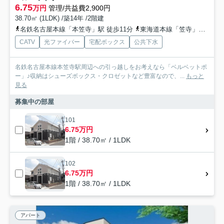
6.75
万円
管理/共益費2,900円
38.70㎡ (1LDK) /築14年 /2階建
名鉄名古屋本線「本笠寺」駅 徒歩11分
東海道本線「笠寺」駅 徒歩12分
CATV
光ファイバー
宅配ボックス
公共下水
名鉄名古屋本線本笠寺駅周辺への引っ越しをお考えなら「ベルベットポ
ー」♪収納はシューズボックス・クロゼットなど豊富なので、...
もっと
見る
募集中の部屋
101
6.75万円
1階 / 38.70㎡ / 1LDK
102
6.75万円
1階 / 38.70㎡ / 1LDK
アパート