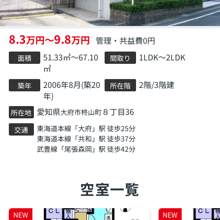
8.3
9.8
万円～
万円
管理・共益費0円
51.33㎡～67.10
1LDK～2LDK
面積
間取り
㎡
2006年8月(築20
2階/3階建
築年
所在階
年)
愛知県
８丁目36
大府市
柊山町
所在地
東海道本線
「
大府
」駅 徒歩25分
交通
東海道本線
「
共和
」駅 徒歩37分
武豊線
「
尾張森岡
」駅 徒歩42分
空室一覧
NEW
NEW