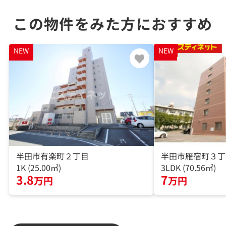
この物件をみた方におすすめ
NEW
NEW
NEW
NEW
半田市有楽町２丁目
半田市雁宿町３丁
1K (25.00㎡)
3LDK (70.56㎡)
3.8
7
万円
万円