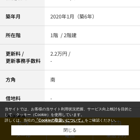
築年月
2020年1月（築6年）
所在階
1階 / 2階建
更新料 /
2.2万円 /
更新事務手数料
-
方角
南
借地料
-
当サイトでは、お客様の当サイト利用状況把握、サービス向上検討を目的と
して、クッキー（Cookie）を使用しています。
用途地域
-
詳しくは、当社の
「Cookieの取扱いについて」
をご確認ください。
閉じる
メール
電話
来店予約
総戸数
-