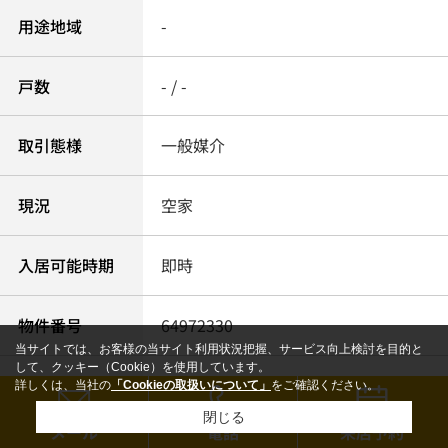
用途地域
-
戸数
- / -
取引態様
一般媒介
現況
空家
入居可能時期
即時
物件番号
64972330
当サイトでは、お客様の当サイト利用状況把握、サービス向上検討を目的と
して、クッキー（Cookie）を使用しています。
情報更新日
2026年08月07日
詳しくは、当社の
「Cookieの取扱いについて」
をご確認ください。
閉じる
メール
電話
来店予約
更新予定日
2026年08月21日