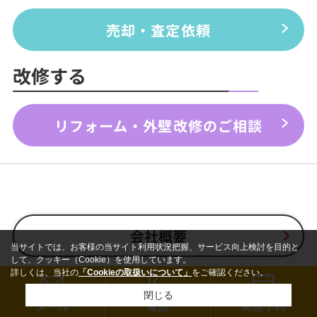
売却・査定依頼
改修する
リフォーム・外壁改修のご相談
会社概要
当サイトでは、お客様の当サイト利用状況把握、サービス向上検討を目的と
して、クッキー（Cookie）を使用しています。
詳しくは、当社の
「Cookieの取扱いについて」
をご確認ください。
採用情報
閉じる
メール
電話
来店予約