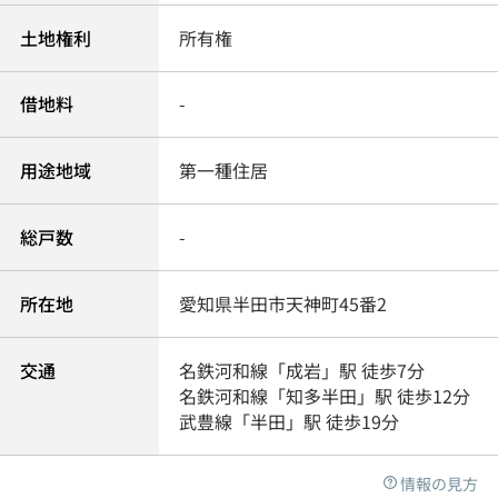
土地権利
所有権
借地料
-
用途地域
第一種住居
総戸数
-
所在地
愛知県
半田市
天神町
45番2
交通
名鉄河和線
「
成岩
」駅 徒歩7分
名鉄河和線
「
知多半田
」駅 徒歩12分
武豊線
「
半田
」駅 徒歩19分
情報の見方