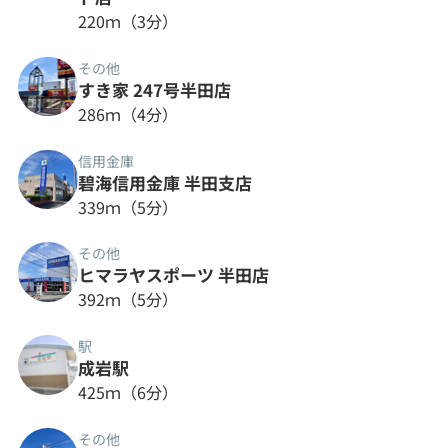
220ｍ（3分）
その他
すき家 247号半田店
286ｍ（4分）
信用金庫
碧海信用金庫 半田支店
339ｍ（5分）
その他
ヒマラヤスポーツ 半田店
392ｍ（5分）
駅
成岩駅
425ｍ（6分）
その他