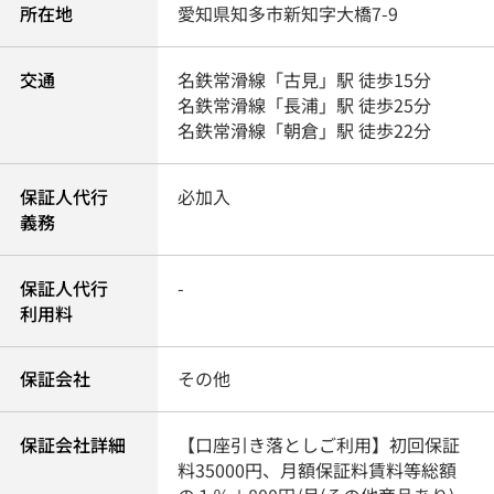
所在地
愛知県
知多市
新知
字大橋7-9
交通
名鉄常滑線
「
古見
」駅 徒歩15分
名鉄常滑線
「
長浦
」駅 徒歩25分
名鉄常滑線
「
朝倉
」駅 徒歩22分
保証人代行
必加入
義務
保証人代行
-
利用料
保証会社
その他
保証会社詳細
【口座引き落としご利用】初回保証
料35000円、月額保証料賃料等総額