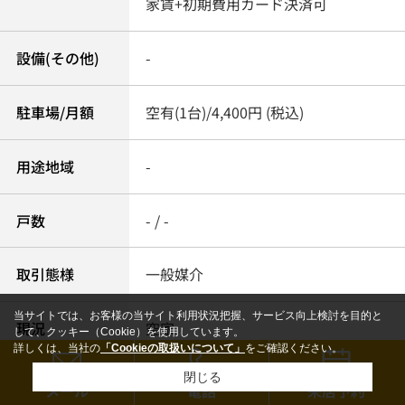
家賃+初期費用カード決済可
設備(その他)
-
駐車場/月額
空有(1台)/4,400円 (税込)
用途地域
-
戸数
- / -
取引態様
一般媒介
当サイトでは、お客様の当サイト利用状況把握、サービス向上検討を目的と
現況
空家
して、クッキー（Cookie）を使用しています。
詳しくは、当社の
「Cookieの取扱いについて」
をご確認ください。
閉じる
入居可能時期
即時
メール
電話
来店予約