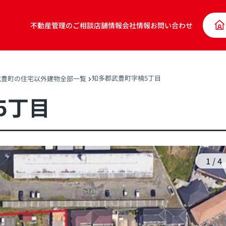
不動産管理のご相談
店舗情報
会社情報
お問い合わせ
知多郡武豊町字楠5丁目
武豊町の住宅以外建物全部一覧
5丁目
1
/
4