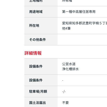
土地権利
所有権
用途地域
第一種中高層住居専用
愛知県
知多郡武豊町
字楠
５丁目
所在地
他4筆
その他条件
詳細情報
公営水道
設備条件
浄化槽排水
設備条件
-
駐車場/月額
-/-
国土法届出
不要