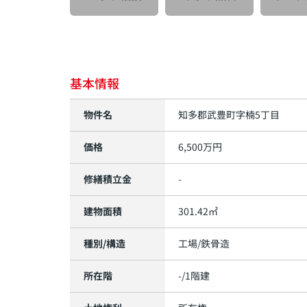
基本情報
物件名
知多郡武豊町字楠5丁目
価格
6,500万円
修繕積立金
-
建物面積
301.42㎡
種別/構造
工場/鉄骨造
所在階
-/1階建