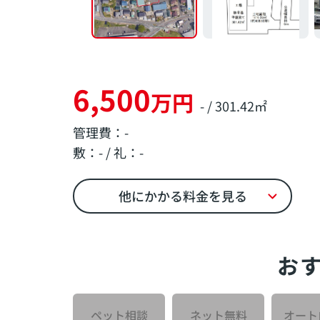
6,500
万円
- / 301.42㎡
管理費：-
敷：- / 礼：-
他にかかる料金を見る
お
ペット相談
ネット無料
オート