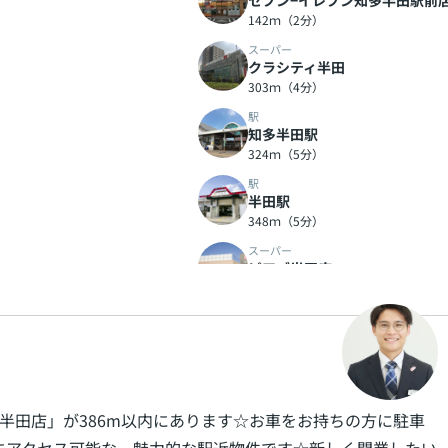
セブン−イレブン知多半田駅前
142ｍ（2分）
スーパー
クラシティ半田
303ｍ（4分）
駅
知多半田駅
324ｍ（5分）
駅
半田駅
348ｍ（5分）
スーパー
ピアゴ半田店
386ｍ（5分）
半田店」が386m以内にあります☆お車をお持ちの方に駐車