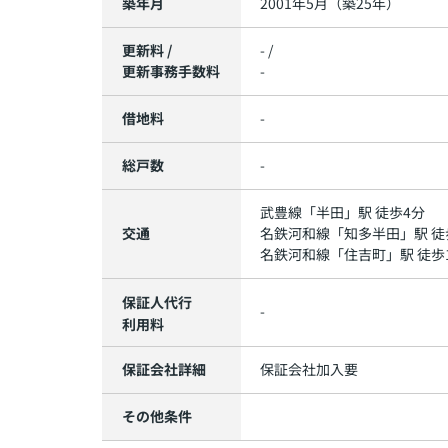
築年月
2001年5月（築25年）
更新料 /
- /
更新事務手数料
-
借地料
-
総戸数
-
武豊線
「
半田
」駅 徒歩4分
交通
名鉄河和線
「
知多半田
」駅 徒
名鉄河和線
「
住吉町
」駅 徒歩
保証人代行
-
利用料
保証会社詳細
保証会社加入要
その他条件