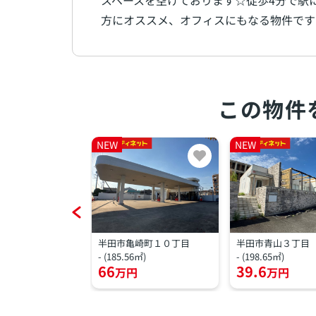
スペースを空けております☆徒歩4分で駅
方にオススメ、オフィスにもなる物件です(*^
この物件
NEW
NEW
吉町１丁目
半田市亀崎町１０丁目
半田市青山３丁目
)
- (185.56㎡)
- (198.65㎡)
66
39.6
万円
万円