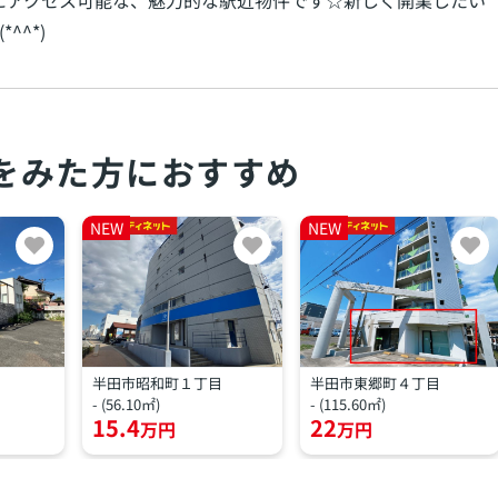
にアクセス可能な、魅力的な駅近物件です☆新しく開業したい
^*)
をみた方におすすめ
NEW
NEW
半田市昭和町１丁目
半田市東郷町４丁目
- (56.10㎡)
- (115.60㎡)
15.4
22
万円
万円