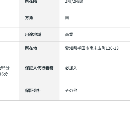
所在階
2階/2階建
方角
南
用途地域
商業
所在地
愛知県
半田市
南末広町
120-13
歩5分
保証人代行義務
必加入
16分
保証会社
その他