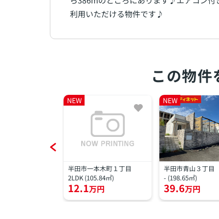
ら386mのところにあります♪エアコン
利用いただける物件です♪
この物件
NEW
NEW
吉町１丁目
半田市一本木町１丁目
半田市青山３丁目
)
2LDK (105.84㎡)
- (198.65㎡)
12.1
39.6
万円
万円