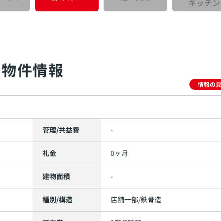
キッチン
物件情報
情報の
管理/共益費
-
礼金
0ヶ月
建物面積
-
種別/構造
店舗一部/鉄骨造