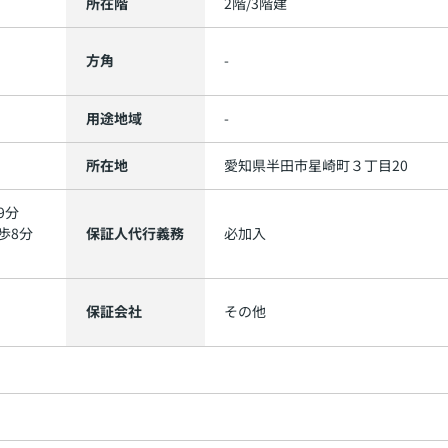
所在階
2階/3階建
方角
-
用途地域
-
所在地
愛知県
半田市
星崎町
３丁目20
9分
歩8分
保証人代行義務
必加入
保証会社
その他