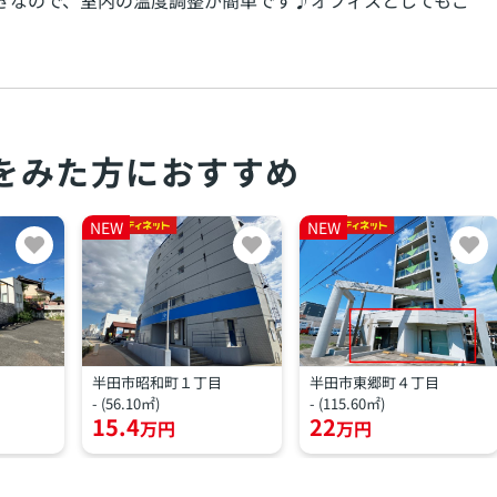
付きなので、室内の温度調整が簡単です♪オフィスとしてもご
をみた方におすすめ
NEW
NEW
半田市昭和町１丁目
半田市東郷町４丁目
- (56.10㎡)
- (115.60㎡)
15.4
22
万円
万円