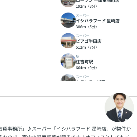
ローソン 半田星崎町店
192ｍ（3分）
スーパー
イシハラフード 星崎店
386ｍ（5分）
スーパー
ピアゴ半田店
512ｍ（7分）
駅
住吉町駅
664ｍ（9分）
スーパー
クラシティ半田
738ｍ（10分）
コンビニエンスストア
セブン−イレブン知多半田駅前
744ｍ（10分）
階貸事務所」♪スーパー「イシハラフード 星崎店」が物件か