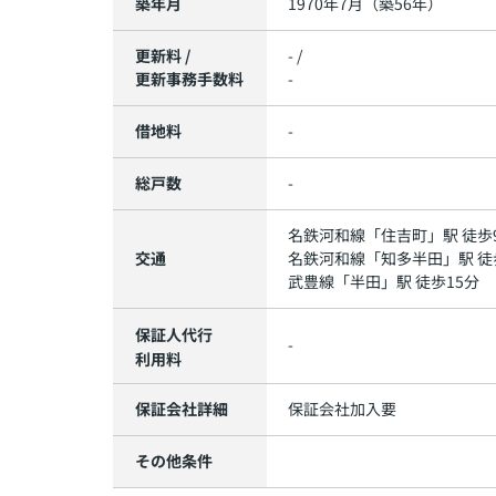
築年月
1970年7月（築56年）
更新料 /
- /
更新事務手数料
-
借地料
-
総戸数
-
名鉄河和線
「
住吉町
」駅 徒歩
交通
名鉄河和線
「
知多半田
」駅 徒
武豊線
「
半田
」駅 徒歩15分
保証人代行
-
利用料
保証会社詳細
保証会社加入要
その他条件