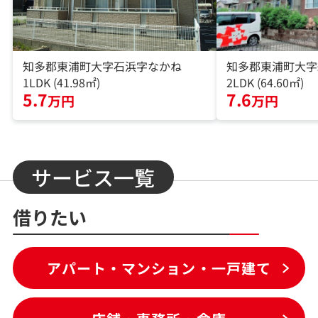
知多郡東浦町大字石浜字なかね
知多郡東浦町大字
1LDK (41.98㎡)
2LDK (64.60㎡)
5.7
7.6
万円
万円
サービス一覧
借りたい
アパート・マンション・一戸建て