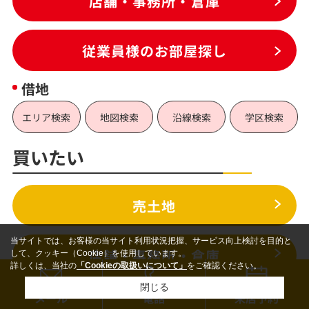
店舗・事務所・倉庫
従業員様のお部屋探し
借地
エリア検索
地図検索
沿線検索
学区検索
買いたい
売土地
当サイトでは、お客様の当サイト利用状況把握、サービス向上検討を目的と
店舗・事務所・倉庫
して、クッキー（Cookie）を使用しています。
詳しくは、当社の
「Cookieの取扱いについて」
をご確認ください。
閉じる
メール
電話
来店予約
収益物件