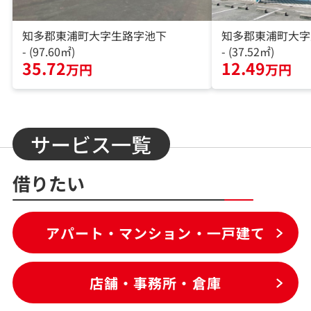
知多郡東浦町大字生路字池下
知多郡東浦町大字
- (97.60㎡)
- (37.52㎡)
35.72
12.49
万円
万円
サービス一覧
借りたい
アパート・マンション・一戸建て
店舗・事務所・倉庫