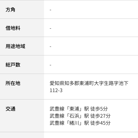
方角
-
借地料
-
用途地域
-
総戸数
-
所在地
愛知県
知多郡東浦町
大字生路
字池下
112-3
交通
武豊線
「
東浦
」駅 徒歩5分
武豊線
「
石浜
」駅 徒歩27分
武豊線
「
緒川
」駅 徒歩45分