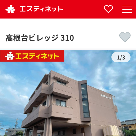
高根台ビレッジ 310
1
/
3