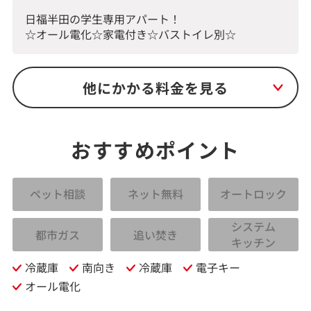
日福半田の学生専用アパート！
☆オール電化☆家電付き☆バストイレ別☆
他にかかる料金を見る
おすすめポイント
ペット相談
ネット無料
オートロック
システム
都市ガス
追い焚き
キッチン
冷蔵庫
南向き
冷蔵庫
電子キー
オール電化