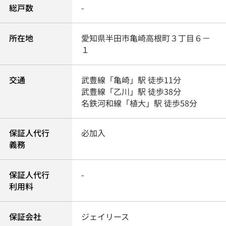
総戸数
-
所在地
愛知県
半田市
亀崎高根町
３丁目６－
１
交通
武豊線
「
亀崎
」駅 徒歩11分
武豊線
「
乙川
」駅 徒歩38分
名鉄河和線
「
植大
」駅 徒歩58分
保証人代行
必加入
義務
保証人代行
-
利用料
保証会社
ジェイリース