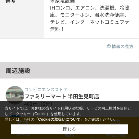
備考
※家電設備
IHコンロ、エアコン、洗濯機、冷蔵
庫、モニターホン、温水洗浄便座、
テレビ、インターネットコミュファ
無料！
情報の見方
周辺施設
コンビニエンスストア
ファミリーマート 半田生見町店
461ｍ（6分）
当サイトでは、お客様の当サイト利用状況把握、サービス向上検討を目的と
して、クッキー（Cookie）を使用しています。
コンビニエンスストア
詳しくは、当社の
「Cookieの取扱いについて」
をご確認ください。
ローソン 日本福祉大前店
閉じる
688ｍ（9分）
メール
電話
来店予約