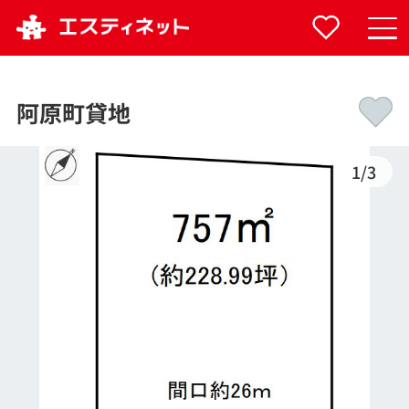
阿原町貸地
1
/
3