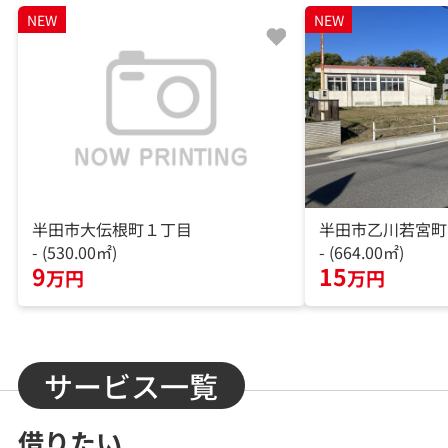
NEW
NEW
半田市大伝根町１丁目
半田市乙川若宮町
- (530.00㎡)
- (664.00㎡)
9
15
万円
万円
サービス一覧
借りたい