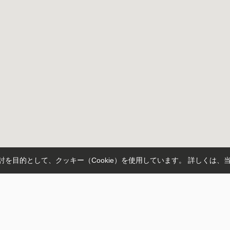
を目的として、クッキー（Cookie）を使用しています。
詳しくは、
名古屋市南区
東海市
大府市
知多郡武豊町
知多郡東浦町
|
|
|
|
|
|
線
武豊線
東海道本線
名鉄空港線
名鉄名古屋本線
名鉄築
|
|
|
|
|