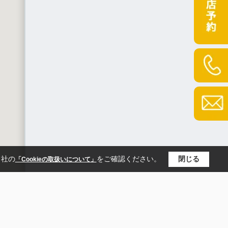
当社の
をご確認ください。
閉じる
「Cookieの取扱いについて」
名古屋市緑区
知多郡阿久比町
|
港線
名鉄知多新線
名古屋市営名城線
|
|
|