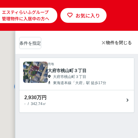
エスティらいふグループ
お気に入り
管理物件に入居中の方へ
物件を閉じる
物件を閉じる
条件を指定
売地
大府市桃山町３丁目
大府市桃山町３丁目
東海道本線「大府」駅 徒歩17分
1
2,930
万円
-
/
342.74㎡