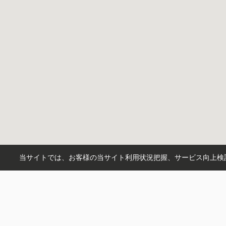
当サイトでは、お客様の当サイト利用状況把握、サービス向上検討
市町村から探す
半田市
知多市
常滑市
|
|
路線から探す
名鉄常滑線
名鉄河和
|