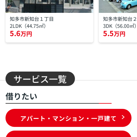
知多市新知台１丁目
知多市新知台
2LDK（44.75㎡）
3DK（56.00㎡
5.6
5.5
万円
万円
サービス一覧
借りたい
アパート・マンション・一戸建て