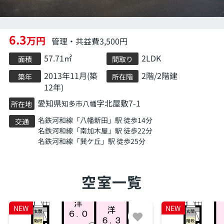
6.3
万円
管理・共益費3,500円
57.71㎡
2LDK
面積
間取り
2013年11月(築
2階/2階建
築年
所在階
12年)
愛知県
字北屋敷7-1
知多市
八幡
所在地
名鉄河和線
「
八幡新田
」駅 徒歩14分
交通
名鉄河和線
「
南加木屋
」駅 徒歩22分
名鉄河和線
「
巽ケ丘
」駅 徒歩25分
空室一覧
NEW
NEW