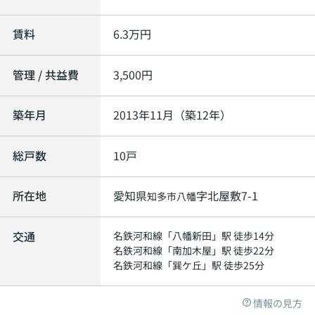
賃料
6.3
万円
管理 / 共益費
3,500円
築年月
2013年11月（築12年）
総戸数
10戸
所在地
愛知県
字北屋敷7-1
知多市
八幡
交通
名鉄河和線
「
八幡新田
」駅 徒歩14分
名鉄河和線
「
南加木屋
」駅 徒歩22分
名鉄河和線
「
巽ケ丘
」駅 徒歩25分
情報の見方