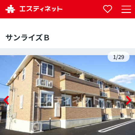
サンライズＢ
1
/
29