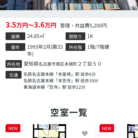
3.5
3.6
万円～
万円
管理・共益費5,200円
24.85㎡
1K
面積
間取り
1993年2月(築33
1階/7階建
築年
所在階
年)
愛知県
２丁目５０
名古屋市南区
本城町
所在地
名鉄名古屋本線
「
本星崎
」駅 徒歩6分
交通
名鉄名古屋本線
「
本笠寺
」駅 徒歩18分
東海道本線
「
笠寺
」駅 徒歩22分
空室一覧
NEW
NEW