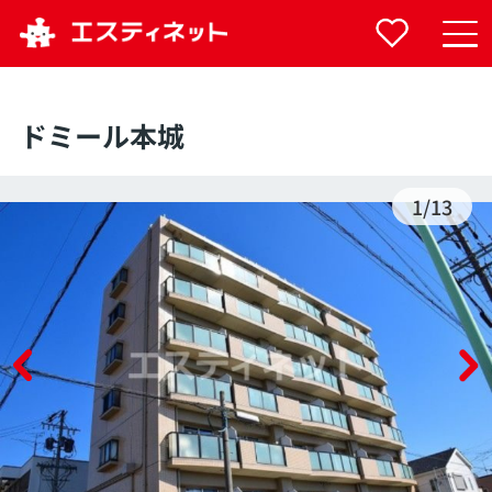
ドミール本城
1
/
13