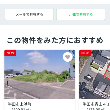
メールで共有する
LINEで共有する
この物件をみた方におすすめ
NEW
NEW
半田市上浜町
半田市青山４
-（409.91㎡）
-（178.00㎡）