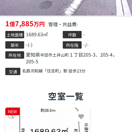
1
7,885
億
万円
管理・共益費-
1689.63㎡
-
土地面積
坪数
-(-)
-/-
築年
所在階
愛知県
１丁目205-3、205-4，
半田市
土井山町
所在地
205-5
名鉄河和線
「
住吉町
」駅 徒歩23分
交通
空室一覧
NEW