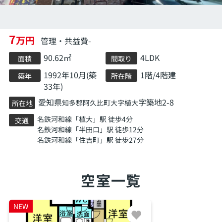
7
万円
管理・共益費-
90.62㎡
4LDK
面積
間取り
1992年10月(築
1階/4階建
築年
所在階
33年)
愛知県
字築地2-8
知多郡阿久比町
大字植大
所在地
名鉄河和線
「
植大
」駅 徒歩4分
交通
名鉄河和線
「
半田口
」駅 徒歩12分
名鉄河和線
「
住吉町
」駅 徒歩27分
空室一覧
NEW