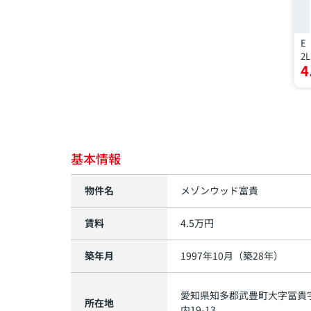
E
2
4
基本情報
物件名
メゾンウッド富貴
賃料
4.5
万円
築年月
1997年10月（築28年）
愛知県
知多郡武豊町
大字冨貴
所在地
内19-13