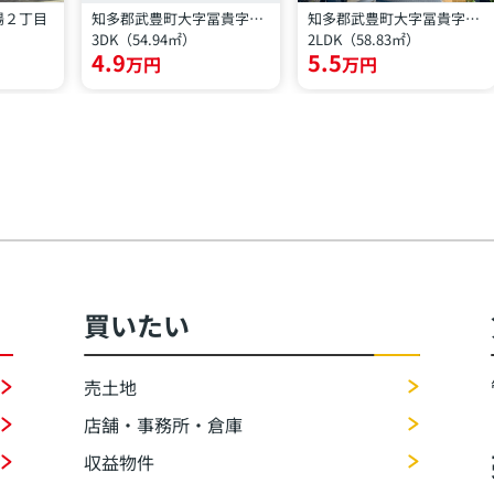
陽２丁目
知多郡武豊町大字冨貴字外前田
知多郡武豊町大字冨貴字砂水
3DK（54.94㎡）
2LDK（58.83㎡）
4.9
5.5
万円
万円
買いたい
売土地
店舗・事務所・倉庫
収益物件