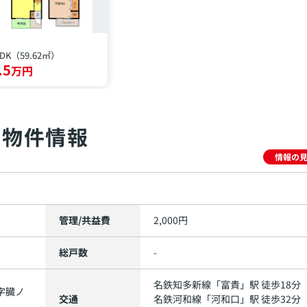
LDK（59.62㎡）
.5
万円
物件情報
情報の
管理/共益費
2,000円
総戸数
-
名鉄知多新線
「
富貴
」駅 徒歩18分
字臓ノ
交通
名鉄河和線
「
河和口
」駅 徒歩32分