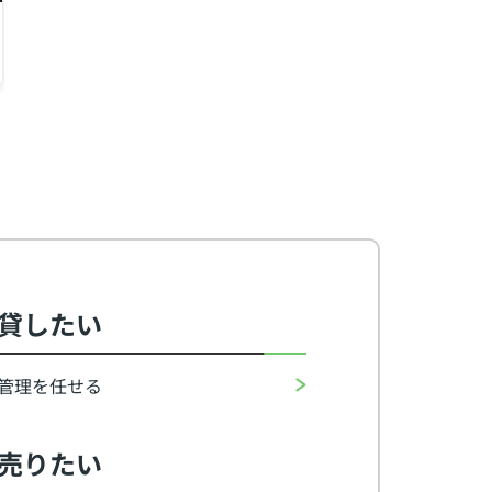
知多郡武豊町大字冨貴字外前田
知多郡武豊町大字冨貴字外面
知多
1K（22.15㎡）
2DK（39.74㎡）
1R（
2.6
4.4
4.
万円
万円
貸したい
管理を任せる
売りたい