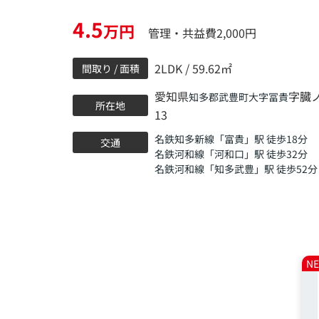
4.5
万円
管理・共益費2,000円
2LDK / 59.62㎡
間取り / 面積
愛知県
字臓ノ
知多郡武豊町
大字冨貴
所在地
13
名鉄知多新線
「
富貴
」駅 徒歩18分
交通
名鉄河和線
「
河和口
」駅 徒歩32分
名鉄河和線
「
知多武豊
」駅 徒歩52分
N