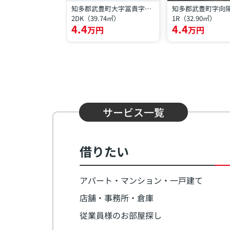
知多郡武豊町大字冨貴字外前田
知多郡武豊町大字冨貴字外面
知多郡武豊町字向
15㎡）
2DK（39.74㎡）
1R（32.90㎡）
4.4
4.4
円
万円
万円
サービス一覧
借りたい
アパート・マンション・一戸建て
店舗・事務所・倉庫
従業員様のお部屋探し