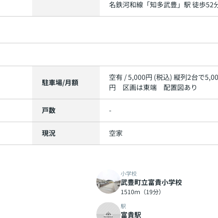
名鉄河和線
「
知多武豊
」駅 徒歩52
空有 / 5,000円 (税込) 縦列2台で5,0
駐車場/月額
円 区画は東端 配置図あり
戸数
-
現況
空家
小学校
武豊町立富貴小学校
1510ｍ（19分）
駅
富貴駅