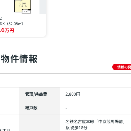
2
LDK（52.08㎡）
.6
万円
物件情報
情報の
管理/共益費
2,800円
総戸数
-
名鉄名古屋本線
「
中京競馬場前
」
駅 徒歩18分
３丁目