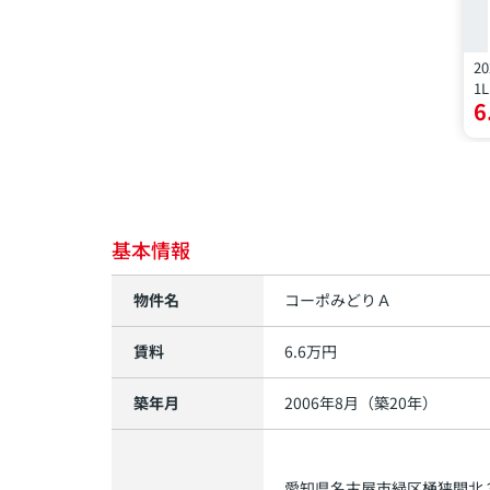
20
1
6
基本情報
物件名
コーポみどりＡ
賃料
6.6
万円
築年月
2006年8月（築20年）
愛知県
名古屋市緑区
桶狭間北