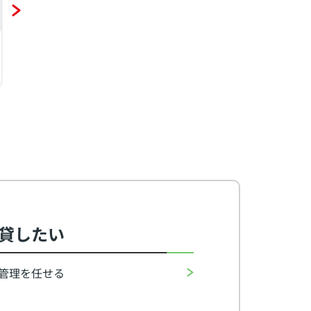
名古屋市緑区南大高４丁目
名古屋市緑区桶狭間巻山
名古
3LDK（59.40㎡）
2LDK（51.66㎡）
1R（
7.5
6.3
5.
万円
万円
貸したい
管理を任せる