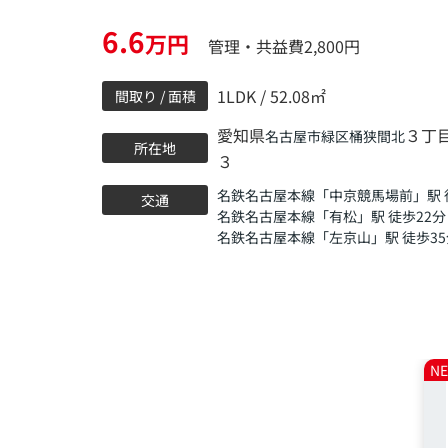
6.6
万円
管理・共益費2,800円
1LDK / 52.08㎡
間取り / 面積
愛知県
３丁
名古屋市緑区
桶狭間北
所在地
３
名鉄名古屋本線
「
中京競馬場前
」駅 
交通
名鉄名古屋本線
「
有松
」駅 徒歩22分
名鉄名古屋本線
「
左京山
」駅 徒歩3
N