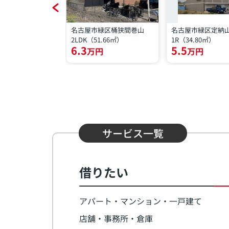
緑区南大高４丁目
名古屋市緑区桶狭間巻山
名古屋市緑区定納
9.40㎡）
2LDK（51.66㎡）
1R（34.80㎡）
6.3
5.5
円
万円
万円
サービス一覧
借りたい
アパート・マンション・一戸建て
店舗・事務所・倉庫