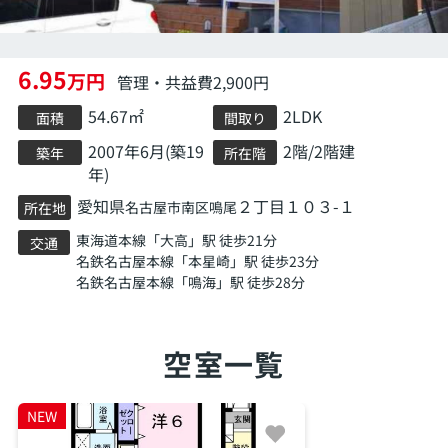
6.95
万円
管理・共益費2,900円
54.67㎡
2LDK
面積
間取り
2007年6月(築19
2階/2階建
築年
所在階
年)
愛知県
２丁目１０３-１
名古屋市南区
鳴尾
所在地
東海道本線
「
大高
」駅 徒歩21分
交通
名鉄名古屋本線
「
本星崎
」駅 徒歩23分
名鉄名古屋本線
「
鳴海
」駅 徒歩28分
空室一覧
NEW