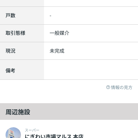
戸数
-
取引態様
一般媒介
現況
未完成
備考
情報の見方
周辺施設
スーパー
にぎわい市場マルス 本店