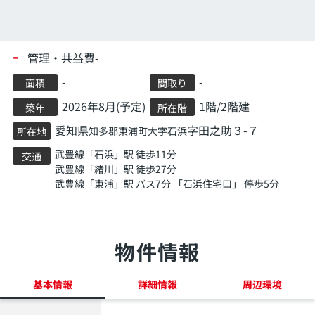
-
管理・共益費-
-
-
面積
間取り
2026年8月(予定)
1階/2階建
築年
所在階
愛知県
字田之助３-７
知多郡東浦町
大字石浜
所在地
武豊線
「
石浜
」駅 徒歩11分
交通
武豊線
「
緒川
」駅 徒歩27分
武豊線
「
東浦
」駅 バス7分 「石浜住宅口」 停歩5分
物件情報
基本情報
詳細情報
周辺環境