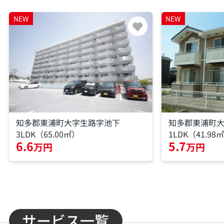
NEW
NEW
知多郡東浦町大字生路字池下
知多郡東浦町
3LDK（65.00㎡）
1LDK（41.98
6.6
5.7
万円
万円
サービス一覧