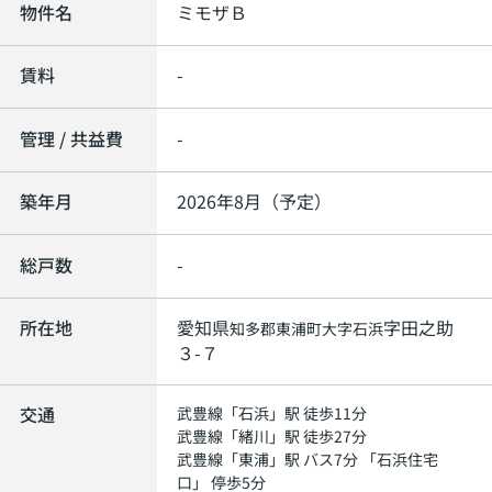
物件名
ミモザＢ
賃料
-
管理 / 共益費
-
築年月
2026年8月（予定）
総戸数
-
所在地
愛知県
字田之助
知多郡東浦町
大字石浜
３-７
交通
武豊線
「
石浜
」駅 徒歩11分
武豊線
「
緒川
」駅 徒歩27分
武豊線
「
東浦
」駅 バス7分 「石浜住宅
口」 停歩5分