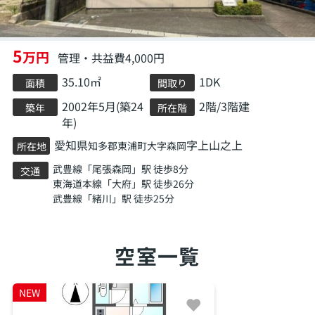
5
万円
管理・共益費4,000円
35.10㎡
1DK
面積
間取り
2002年5月(築24
2階/3階建
築年
所在階
年)
愛知県
字上山之上
知多郡東浦町
大字森岡
所在地
武豊線
「
尾張森岡
」駅 徒歩8分
交通
東海道本線
「
大府
」駅 徒歩26分
武豊線
「
緒川
」駅 徒歩25分
空室一覧
NEW