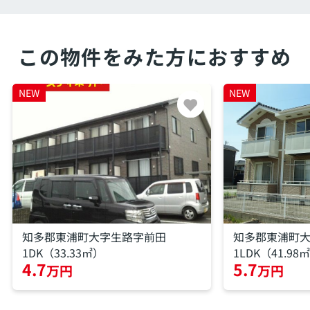
この物件をみた方におすすめ
NEW
NEW
知多郡東浦町大字生路字前田
知多郡東浦町
1DK（33.33㎡）
1LDK（41.98
4.7
5.7
万円
万円