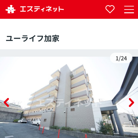
ユーライフ加家
1
/
24