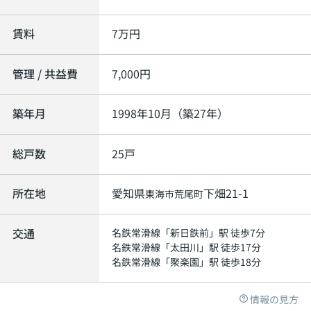
賃料
7
万円
管理 / 共益費
7,000円
築年月
1998年10月（築27年）
総戸数
25戸
所在地
愛知県
下畑21-1
東海市
荒尾町
交通
名鉄常滑線
「
新日鉄前
」駅 徒歩7分
名鉄常滑線
「
太田川
」駅 徒歩17分
名鉄常滑線
「
聚楽園
」駅 徒歩18分
情報の見方