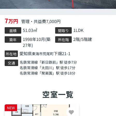
7
万円
管理・共益費7,000円
51.03㎡
1LDK
面積
間取り
1998年10月(築
2階/5階建
築年
所在階
27年)
愛知県
下畑21-1
東海市
荒尾町
所在地
名鉄常滑線
「
新日鉄前
」駅 徒歩7分
交通
名鉄常滑線
「
太田川
」駅 徒歩17分
名鉄常滑線
「
聚楽園
」駅 徒歩18分
空室一覧
NEW