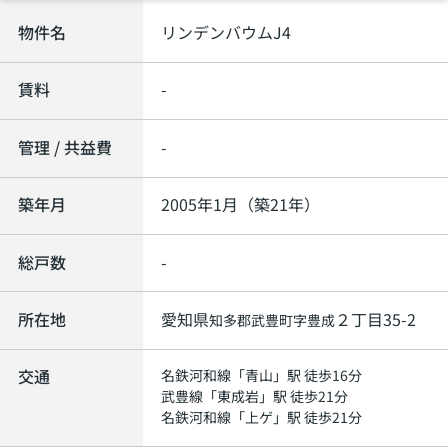
物件名
リンデンバウムJ4
賃料
-
管理 / 共益費
-
築年月
2005年1月（築21年）
総戸数
-
所在地
愛知県
２丁目35-2
知多郡武豊町
字豊成
交通
名鉄河和線
「
青山
」駅 徒歩16分
武豊線
「
東成岩
」駅 徒歩21分
名鉄河和線
「
上ゲ
」駅 徒歩21分