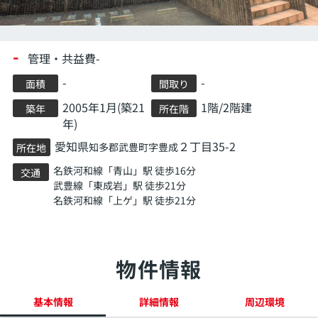
-
管理・共益費-
-
-
面積
間取り
2005年1月(築21
1階/2階建
築年
所在階
年)
愛知県
２丁目35-2
知多郡武豊町
字豊成
所在地
名鉄河和線
「
青山
」駅 徒歩16分
交通
武豊線
「
東成岩
」駅 徒歩21分
名鉄河和線
「
上ゲ
」駅 徒歩21分
物件情報
基本情報
詳細情報
周辺環境