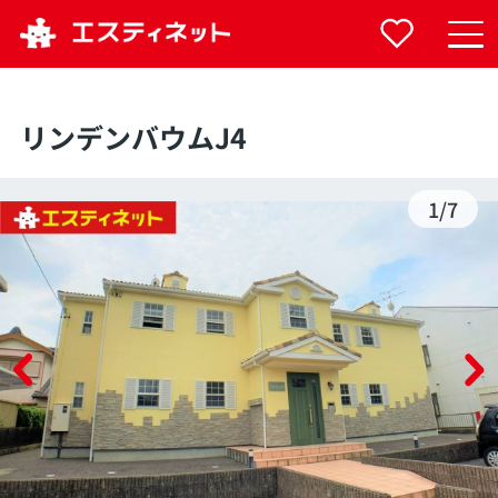
リンデンバウムJ4
1
/
7