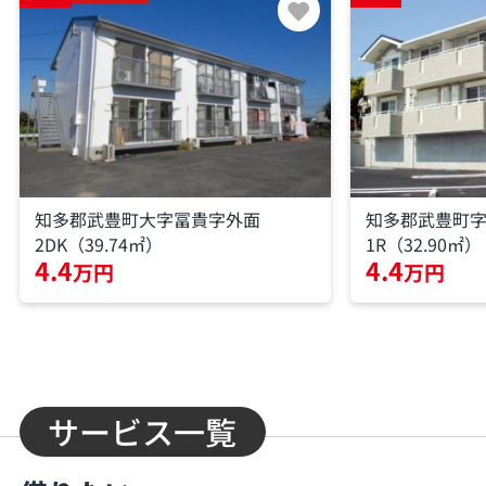
知多郡武豊町大字冨貴字外面
知多郡武豊町
2DK（39.74㎡）
1R（32.90㎡）
4.4
4.4
万円
万円
サービス一覧