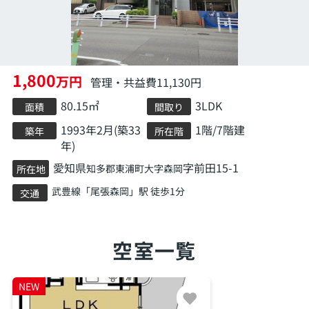
1,800
万円
管理・共益費11,130円
80.15㎡
3LDK
面積
間取り
1993年2月(築33
1階/7階建
築年
所在階
年)
愛知県
字前田15-1
知多郡東浦町
大字森岡
所在地
武豊線
「
尾張森岡
」駅 徒歩1分
交通
空室一覧
NEW