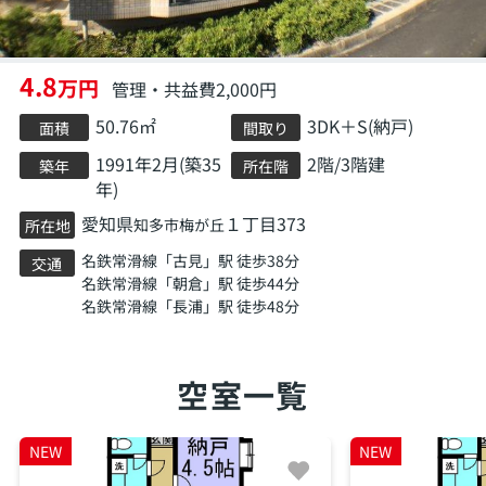
4.8
万円
管理・共益費2,000円
50.76㎡
3DK＋S(納戸)
面積
間取り
1991年2月(築35
2階/3階建
築年
所在階
年)
愛知県
１丁目373
知多市
梅が丘
所在地
名鉄常滑線
「
古見
」駅 徒歩38分
交通
名鉄常滑線
「
朝倉
」駅 徒歩44分
名鉄常滑線
「
長浦
」駅 徒歩48分
空室一覧
NEW
NEW