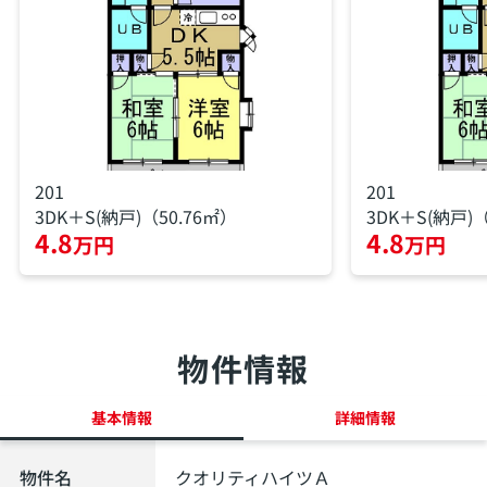
201
201
3DK＋S(納戸)（50.76㎡）
3DK＋S(納戸)（
4.8
4.8
万円
万円
物件情報
基本情報
詳細情報
物件名
クオリティハイツＡ