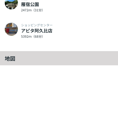
雁宿公園
2472ｍ（31分）
ショッピングセンター
アピタ阿久比店
5392ｍ（68分）
地図