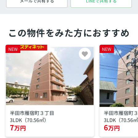
メールで共有する
LINEで共有する
この物件をみた方におすすめ
NEW
NEW
半田市雁宿町３丁目
半田市雁宿町
3LDK（70.56㎡）
3LDK（70.56
7
6
万円
万円