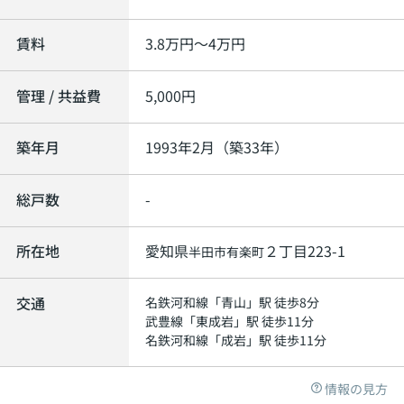
賃料
3.8
万円～
4
万円
管理 / 共益費
5,000円
築年月
1993年2月（築33年）
総戸数
-
所在地
愛知県
２丁目223-1
半田市
有楽町
交通
名鉄河和線
「
青山
」駅 徒歩8分
武豊線
「
東成岩
」駅 徒歩11分
名鉄河和線
「
成岩
」駅 徒歩11分
情報の見方