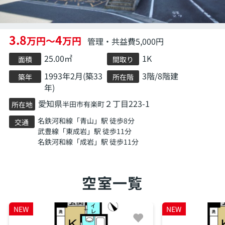
3.8
4
万円～
万円
管理・共益費5,000円
25.00㎡
1K
面積
間取り
1993年2月(築33
3階/8階建
築年
所在階
年)
愛知県
２丁目223-1
半田市
有楽町
所在地
名鉄河和線
「
青山
」駅 徒歩8分
交通
武豊線
「
東成岩
」駅 徒歩11分
名鉄河和線
「
成岩
」駅 徒歩11分
空室一覧
NEW
NEW