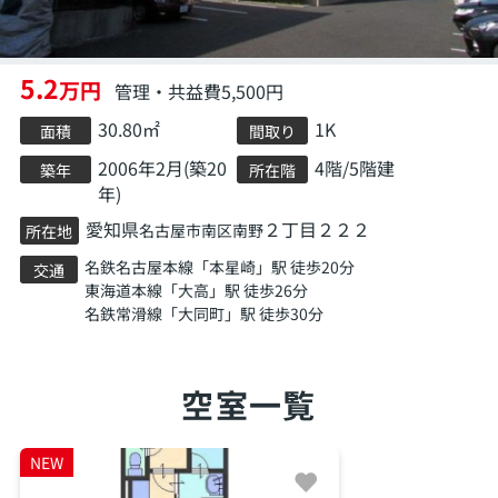
5.2
万円
管理・共益費5,500円
30.80㎡
1K
面積
間取り
2006年2月(築20
4階/5階建
築年
所在階
年)
愛知県
２丁目２２２
名古屋市南区
南野
所在地
名鉄名古屋本線
「
本星崎
」駅 徒歩20分
交通
東海道本線
「
大高
」駅 徒歩26分
名鉄常滑線
「
大同町
」駅 徒歩30分
空室一覧
NEW