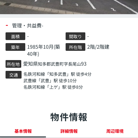
-
管理・共益費-
-
-
面積
間取り
1985年10月(築
2階/2階建
築年
所在階
40年)
愛知県
93
知多郡武豊町
字長尾山
所在地
名鉄河和線
「
知多武豊
」駅 徒歩4分
交通
武豊線
「
武豊
」駅 徒歩10分
名鉄河和線
「
上ゲ
」駅 徒歩8分
物件情報
基本情報
詳細情報
周辺環境