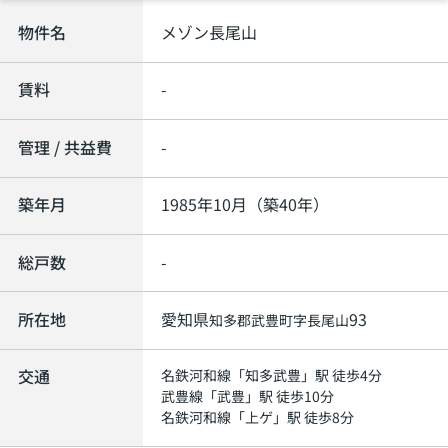
物件名
メゾン長尾山
賃料
-
管理 / 共益費
-
築年月
1985年10月（築40年）
総戸数
-
所在地
愛知県
93
知多郡武豊町
字長尾山
交通
名鉄河和線
「
知多武豊
」駅 徒歩4分
武豊線
「
武豊
」駅 徒歩10分
名鉄河和線
「
上ゲ
」駅 徒歩8分