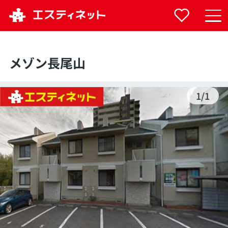
メゾン長尾山
1
/
1