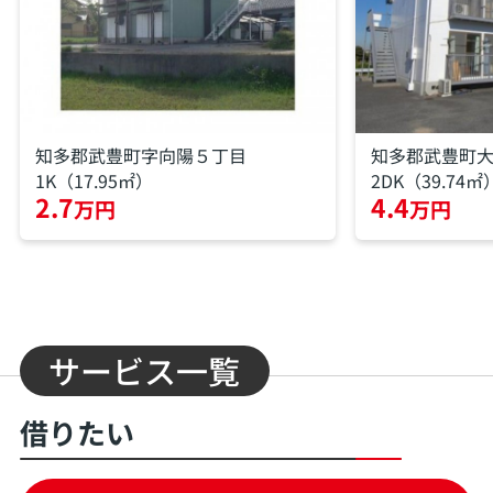
知多郡武豊町字向陽５丁目
知多郡武豊町
1K（17.95㎡）
2DK（39.74㎡
2.7
4.4
万円
万円
サービス一覧
借りたい