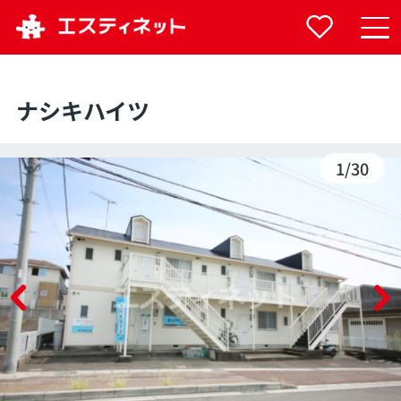
ナシキハイツ
1
/
30