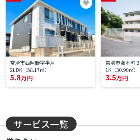
常滑市西阿野字半月
常滑市瀬木町
2LDK（58.17㎡）
1K（30.90㎡）
5.8
3.5
万円
万円
サービス一覧