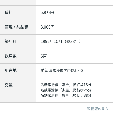
賃料
5.9
万円
管理 / 共益費
3,000円
築年月
1992年10月（築33年）
総戸数
6戸
所在地
愛知県
8-2
常滑市
字西梨木
交通
名鉄常滑線
「
常滑
」駅 徒歩18分
名鉄常滑線
「
多屋
」駅 徒歩25分
名鉄常滑線
「
榎戸
」駅 徒歩38分
情報の見方