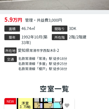
5.9
万円
管理・共益費3,000円
46.74㎡
3DK
面積
間取り
1992年10月(築
2階/2階建
築年
所在階
33年)
愛知県
8-2
常滑市
字西梨木
所在地
名鉄常滑線
「
常滑
」駅 徒歩18分
交通
名鉄常滑線
「
多屋
」駅 徒歩25分
名鉄常滑線
「
榎戸
」駅 徒歩38分
空室一覧
NEW