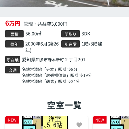
6
万円
管理・共益費3,000円
56.00㎡
3DK
面積
間取り
2000年6月(築26
1階/3階建
築年
所在階
年)
愛知県
２丁目201
知多市
寺本新町
所在地
名鉄常滑線
「
寺本
」駅 徒歩8分
交通
名鉄常滑線
「
尾張横須賀
」駅 徒歩19分
名鉄常滑線
「
朝倉
」駅 徒歩24分
空室一覧
NEW
NEW