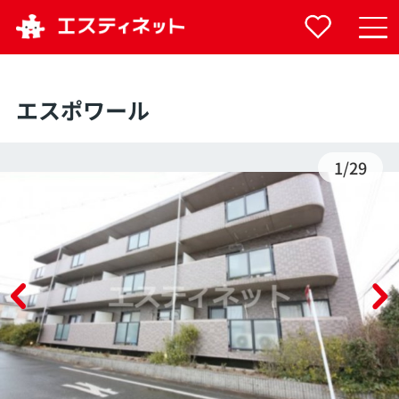
エスポワール
1
/
29