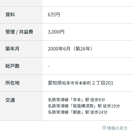
賃料
6
万円
管理 / 共益費
3,000円
築年月
2000年6月（築26年）
総戸数
-
所在地
愛知県
２丁目201
知多市
寺本新町
交通
名鉄常滑線
「
寺本
」駅 徒歩8分
名鉄常滑線
「
尾張横須賀
」駅 徒歩19分
名鉄常滑線
「
朝倉
」駅 徒歩24分
情報の見方