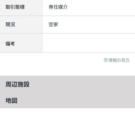
取引態様
専任媒介
現況
空家
備考
情報の見方
周辺施設
地図